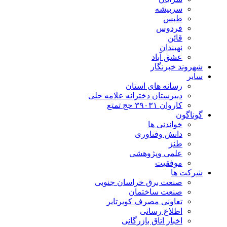
سربیشه
طبس
فردوس
قائن
نهبندان
عشق آباد
شهروند خبرنگار
سایر
رسانه های استان
دبیرستان دخترانه علامه حلی
کاروان ۳۹۰۳۱ حج تمتع
گوناگون
خواندنی ها
دانش وفناوری
طنز
علمی وپژوهشی
موفقیت
شرکت ها
صنعت برق خراسان جنوبی
صنعت ساختمان
تعاونی مصرف کویرتایر
اطلاع رسانی
اخبار اتاق بازرگانی