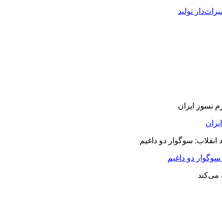
راث‌دار تولید
سوگوار دو داغیم