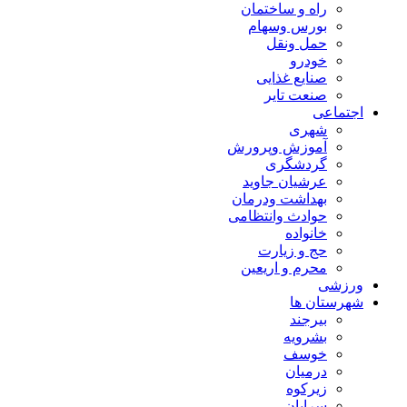
راه و ساختمان
بورس وسهام
حمل ونقل
خودرو
صنایع غذایی
صنعت تایر
اجتماعی
شهری
آموزش وپرورش
گردشگری
عرشیان جاوید
بهداشت ودرمان
حوادث وانتظامی
خانواده
حج و زیارت
محرم و اریعین
ورزشی
شهرستان ها
بیرجند
بشرویه
خوسف
درمیان
زیرکوه
سرایان