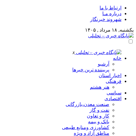
ارتباط با ما
درباره مـا
شهروند خبرنگار
یکشنبه, ۱۸ مرداد , ۱۴۰۵
x
خانه
آرشیو
پربیننده ترین خبرها
اخبار استان
فرهنگی
هنر هشتم
سیاسی
اقتصادی
صنعت معدن،بازرگانی
نفت و گاز
کار و تعاون
بانک و بیمه
کشاورزی ومنابع طبیعی
مناطق آزاد و ویژه