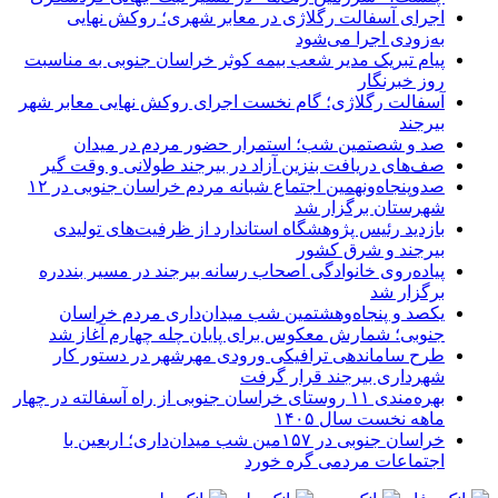
اجرای آسفالت رگلاژی در معابر شهری؛ روکش نهایی
به‌زودی اجرا می‌شود
پیام تبریک مدیر شعب بیمه کوثر خراسان جنوبی به مناسبت
روز خبرنگار
آسفالت رگلاژی؛ گام نخست اجرای روکش نهایی معابر شهر
بیرجند
صد و شصتمین شب؛ استمرار حضور مردم در میدان
صف‌های دریافت بنزین آزاد در بیرجند طولانی و وقت گیر
صدوپنجاه‌ونهمین اجتماع شبانه مردم خراسان جنوبی در ۱۲
شهرستان برگزار شد
بازدید رئیس پژوهشگاه استاندارد از ظرفیت‌های تولیدی
بیرجند و شرق کشور
پیاده‌روی خانوادگی اصحاب رسانه بیرجند در مسیر بنددره
برگزار شد
یکصد و پنجاه‌وهشتمین شب میدان‌داری مردم خراسان
جنوبی؛ شمارش معکوس برای پایان چله چهارم آغاز شد
طرح ساماندهی ترافیکی ورودی مهرشهر در دستور کار
شهرداری بیرجند قرار گرفت
بهره‌مندی ۱۱ روستای خراسان جنوبی از راه آسفالته در چهار
ماهه نخست سال ۱۴۰۵
خراسان جنوبی در ۱۵۷مین شب میدان‌داری؛ اربعین با
اجتماعات مردمی گره خورد