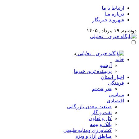
ارتباط با ما
درباره مـا
شهروند خبرنگار
دوشنبه, ۱۹ مرداد , ۱۴۰۵
x
خانه
آرشیو
پربیننده ترین خبرها
اخبار استان
فرهنگی
هنر هشتم
سیاسی
اقتصادی
صنعت معدن،بازرگانی
نفت و گاز
کار و تعاون
بانک و بیمه
کشاورزی ومنابع طبیعی
مناطق آزاد و ویژه