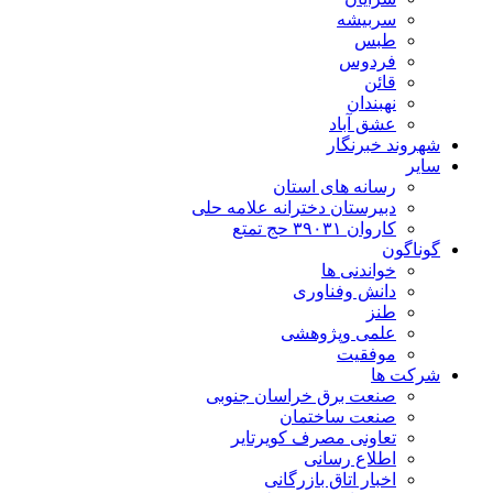
سربیشه
طبس
فردوس
قائن
نهبندان
عشق آباد
شهروند خبرنگار
سایر
رسانه های استان
دبیرستان دخترانه علامه حلی
کاروان ۳۹۰۳۱ حج تمتع
گوناگون
خواندنی ها
دانش وفناوری
طنز
علمی وپژوهشی
موفقیت
شرکت ها
صنعت برق خراسان جنوبی
صنعت ساختمان
تعاونی مصرف کویرتایر
اطلاع رسانی
اخبار اتاق بازرگانی