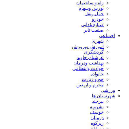
راه و ساختمان
بورس وسهام
حمل ونقل
خودرو
صنایع غذایی
صنعت تایر
اجتماعی
شهری
آموزش وپرورش
گردشگری
عرشیان جاوید
بهداشت ودرمان
حوادث وانتظامی
خانواده
حج و زیارت
محرم و اریعین
ورزشی
شهرستان ها
بیرجند
بشرویه
خوسف
درمیان
زیرکوه
سرایان