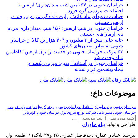
خراسان جنوبی در ۱۵۷مین شب میدان‌داری؛ اربعین با
اجتماعات مردمی گره خورد
حماسه قدم‌های عاشقانه؛ روایت دلدادگی مردم بیرجند در
اربعین حسینی
خراسان جنوبی در شب اربعین؛ ۱۵۶ شب میدان‌داری مردم
پای آرمان‌های حسینی
جابه جایی بیش از ۲ میلیون و ۴۰۴ هزار تن کالا از خراسان
جنوبی به سایر استان‌های کشور
۵۳ موکب خراسان جنوبی در خدمت زائران اربعین؛ کاظمین
نماد وحدت شد
خراسان جنوبی در آستانه اربعین، میزبان یکصد و
پنجاه‌وپنجمین قرار شبانه
موضوعات داغ:
خراسان جنوبی
پیام خاوران
استاندار خراسان جنوبی
بیرجند
کرونا
نماینده ولی فقیه در
خراسان جنوبی
مدیرعامل شرکت توزیع نیروی برق خراسان جنوبی
کویرتایر
طراحی و تولید
پیام خاوران
بیرجند- خیابان غفاری،حدفاصل غفاری ۲۵ و۲۷-پلاک۱۱- طبقه اول