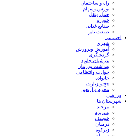
راه و ساختمان
بورس وسهام
حمل ونقل
خودرو
صنایع غذایی
صنعت تایر
اجتماعی
شهری
آموزش وپرورش
گردشگری
عرشیان جاوید
بهداشت ودرمان
حوادث وانتظامی
خانواده
حج و زیارت
محرم و اریعین
ورزشی
شهرستان ها
بیرجند
بشرویه
خوسف
درمیان
زیرکوه
سرایان