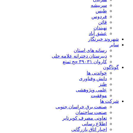
سربیشه
طبس
فردوس
قائن
نهبندان
عشق آباد
شهروند خبرنگار
سایر
رسانه های استان
دبیرستان دخترانه علامه حلی
کاروان ۳۹۰۳۱ حج تمتع
گوناگون
خواندنی ها
دانش وفناوری
طنز
علمی وپژوهشی
موفقیت
شرکت ها
صنعت برق خراسان جنوبی
صنعت ساختمان
تعاونی مصرف کویرتایر
اطلاع رسانی
اخبار اتاق بازرگانی