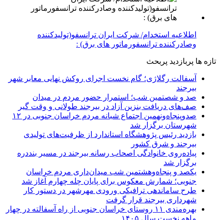
اطلاعیه استخدام/ شرکت ایران ترانسفو(تولیدکننده
وصادرکننده ترانسفورماتور های برق) :
تازه ها
پربازدید
پربحث
آسفالت رگلاژی؛ گام نخست اجرای روکش نهایی معابر شهر
بیرجند
صد و شصتمین شب؛ استمرار حضور مردم در میدان
صف‌های دریافت بنزین آزاد در بیرجند طولانی و وقت گیر
صدوپنجاه‌ونهمین اجتماع شبانه مردم خراسان جنوبی در ۱۲
شهرستان برگزار شد
بازدید رئیس پژوهشگاه استاندارد از ظرفیت‌های تولیدی
بیرجند و شرق کشور
پیاده‌روی خانوادگی اصحاب رسانه بیرجند در مسیر بنددره
برگزار شد
یکصد و پنجاه‌وهشتمین شب میدان‌داری مردم خراسان
جنوبی؛ شمارش معکوس برای پایان چله چهارم آغاز شد
طرح ساماندهی ترافیکی ورودی مهرشهر در دستور کار
شهرداری بیرجند قرار گرفت
بهره‌مندی ۱۱ روستای خراسان جنوبی از راه آسفالته در چهار
ماهه نخست سال ۱۴۰۵