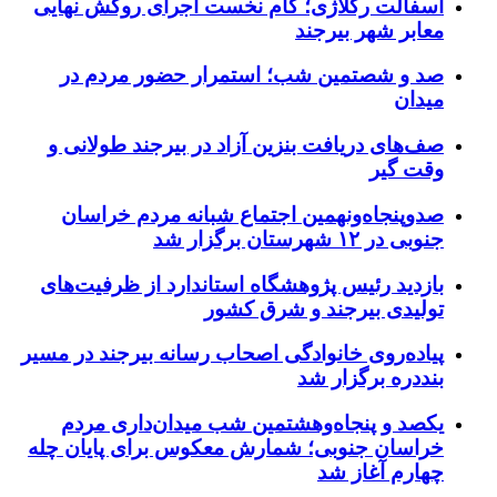
آسفالت رگلاژی؛ گام نخست اجرای روکش نهایی
معابر شهر بیرجند
صد و شصتمین شب؛ استمرار حضور مردم در
میدان
صف‌های دریافت بنزین آزاد در بیرجند طولانی و
وقت گیر
صدوپنجاه‌ونهمین اجتماع شبانه مردم خراسان
جنوبی در ۱۲ شهرستان برگزار شد
بازدید رئیس پژوهشگاه استاندارد از ظرفیت‌های
تولیدی بیرجند و شرق کشور
پیاده‌روی خانوادگی اصحاب رسانه بیرجند در مسیر
بنددره برگزار شد
یکصد و پنجاه‌وهشتمین شب میدان‌داری مردم
خراسان جنوبی؛ شمارش معکوس برای پایان چله
چهارم آغاز شد