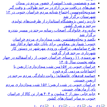
صد و شصتمین شب؛ استمرار حضور مردم در میدان
صف‌های دریافت بنزین آزاد در بیرجند طولانی و وقت گیر
صدوپنجاه‌ونهمین اجتماع شبانه مردم خراسان جنوبی در ۱۲
شهرستان برگزار شد
بازدید رئیس پژوهشگاه استاندارد از ظرفیت‌های تولیدی
بیرجند و شرق کشور
پیاده‌روی خانوادگی اصحاب رسانه بیرجند در مسیر بنددره
برگزار شد
یکصد و پنجاه‌وهشتمین شب میدان‌داری مردم خراسان
جنوبی؛ شمارش معکوس برای پایان چله چهارم آغاز شد
طرح ساماندهی ترافیکی ورودی مهرشهر در دستور کار
شهرداری بیرجند قرار گرفت
بهره‌مندی ۱۱ روستای خراسان جنوبی از راه آسفالته در چهار
ماهه نخست سال ۱۴۰۵
خراسان جنوبی در ۱۵۷مین شب میدان‌داری؛ اربعین با
اجتماعات مردمی گره خورد
حماسه قدم‌های عاشقانه؛ روایت دلدادگی مردم بیرجند در
اربعین حسینی
خراسان جنوبی در شب اربعین؛ ۱۵۶ شب میدان‌داری مردم
پای آرمان‌های حسینی
جابه جایی بیش از ۲ میلیون و ۴۰۴ هزار تن کالا از خراسان
جنوبی به سایر استان‌های کشور