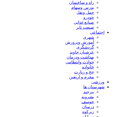
راه و ساختمان
بورس وسهام
حمل ونقل
خودرو
صنایع غذایی
صنعت تایر
اجتماعی
شهری
آموزش وپرورش
گردشگری
عرشیان جاوید
بهداشت ودرمان
حوادث وانتظامی
خانواده
حج و زیارت
محرم و اریعین
ورزشی
شهرستان ها
بیرجند
بشرویه
خوسف
درمیان
زیرکوه
سرایان