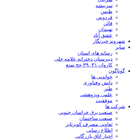
سربیشه
طبس
فردوس
قائن
نهبندان
عشق آباد
شهروند خبرنگار
سایر
رسانه های استان
دبیرستان دخترانه علامه حلی
کاروان ۳۹۰۳۱ حج تمتع
گوناگون
خواندنی ها
دانش وفناوری
طنز
علمی وپژوهشی
موفقیت
شرکت ها
صنعت برق خراسان جنوبی
صنعت ساختمان
تعاونی مصرف کویرتایر
اطلاع رسانی
اخبار اتاق بازرگانی