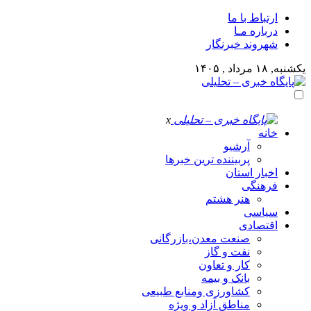
ارتباط با ما
درباره مـا
شهروند خبرنگار
یکشنبه, ۱۸ مرداد , ۱۴۰۵
x
خانه
آرشیو
پربیننده ترین خبرها
اخبار استان
فرهنگی
هنر هشتم
سیاسی
اقتصادی
صنعت معدن،بازرگانی
نفت و گاز
کار و تعاون
بانک و بیمه
کشاورزی ومنابع طبیعی
مناطق آزاد و ویژه