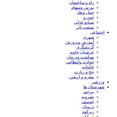
راه و ساختمان
بورس وسهام
حمل ونقل
خودرو
صنایع غذایی
صنعت تایر
اجتماعی
شهری
آموزش وپرورش
گردشگری
عرشیان جاوید
بهداشت ودرمان
حوادث وانتظامی
خانواده
حج و زیارت
محرم و اریعین
ورزشی
شهرستان ها
بیرجند
بشرویه
خوسف
درمیان
زیرکوه
سرایان