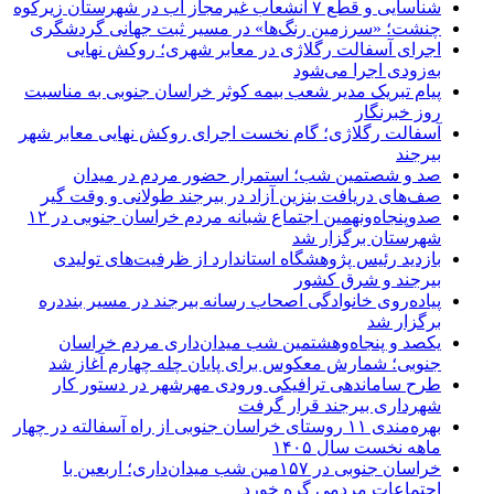
شناسایی و قطع ۷ انشعاب غیرمجاز آب در شهرستان زیرکوه
چنشت؛ «سرزمین رنگ‌ها» در مسیر ثبت جهانی گردشگری
اجرای آسفالت رگلاژی در معابر شهری؛ روکش نهایی
به‌زودی اجرا می‌شود
پیام تبریک مدیر شعب بیمه کوثر خراسان جنوبی به مناسبت
روز خبرنگار
آسفالت رگلاژی؛ گام نخست اجرای روکش نهایی معابر شهر
بیرجند
صد و شصتمین شب؛ استمرار حضور مردم در میدان
صف‌های دریافت بنزین آزاد در بیرجند طولانی و وقت گیر
صدوپنجاه‌ونهمین اجتماع شبانه مردم خراسان جنوبی در ۱۲
شهرستان برگزار شد
بازدید رئیس پژوهشگاه استاندارد از ظرفیت‌های تولیدی
بیرجند و شرق کشور
پیاده‌روی خانوادگی اصحاب رسانه بیرجند در مسیر بنددره
برگزار شد
یکصد و پنجاه‌وهشتمین شب میدان‌داری مردم خراسان
جنوبی؛ شمارش معکوس برای پایان چله چهارم آغاز شد
طرح ساماندهی ترافیکی ورودی مهرشهر در دستور کار
شهرداری بیرجند قرار گرفت
بهره‌مندی ۱۱ روستای خراسان جنوبی از راه آسفالته در چهار
ماهه نخست سال ۱۴۰۵
خراسان جنوبی در ۱۵۷مین شب میدان‌داری؛ اربعین با
اجتماعات مردمی گره خورد