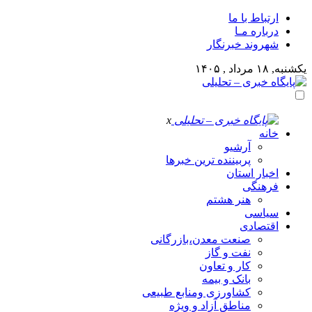
ارتباط با ما
درباره مـا
شهروند خبرنگار
یکشنبه, ۱۸ مرداد , ۱۴۰۵
x
خانه
آرشیو
پربیننده ترین خبرها
اخبار استان
فرهنگی
هنر هشتم
سیاسی
اقتصادی
صنعت معدن،بازرگانی
نفت و گاز
کار و تعاون
بانک و بیمه
کشاورزی ومنابع طبیعی
مناطق آزاد و ویژه