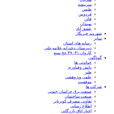
سربیشه
طبس
فردوس
قائن
نهبندان
عشق آباد
شهروند خبرنگار
سایر
رسانه های استان
دبیرستان دخترانه علامه حلی
کاروان ۳۹۰۳۱ حج تمتع
گوناگون
خواندنی ها
دانش وفناوری
طنز
علمی وپژوهشی
موفقیت
شرکت ها
صنعت برق خراسان جنوبی
صنعت ساختمان
تعاونی مصرف کویرتایر
اطلاع رسانی
اخبار اتاق بازرگانی