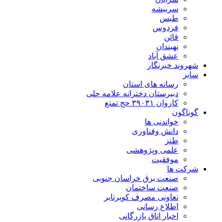
سربیشه
طبس
فردوس
قائن
نهبندان
عشق آباد
شهروند خبرنگار
سایر
رسانه های استان
دبیرستان دخترانه علامه حلی
کاروان ۳۹۰۳۱ حج تمتع
گوناگون
خواندنی ها
دانش وفناوری
طنز
علمی وپژوهشی
موفقیت
شرکت ها
صنعت برق خراسان جنوبی
صنعت ساختمان
تعاونی مصرف کویرتایر
اطلاع رسانی
اخبار اتاق بازرگانی