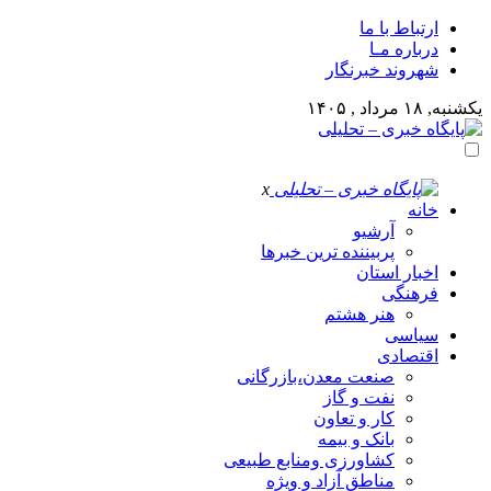
ارتباط با ما
درباره مـا
شهروند خبرنگار
یکشنبه, ۱۸ مرداد , ۱۴۰۵
x
خانه
آرشیو
پربیننده ترین خبرها
اخبار استان
فرهنگی
هنر هشتم
سیاسی
اقتصادی
صنعت معدن،بازرگانی
نفت و گاز
کار و تعاون
بانک و بیمه
کشاورزی ومنابع طبیعی
مناطق آزاد و ویژه