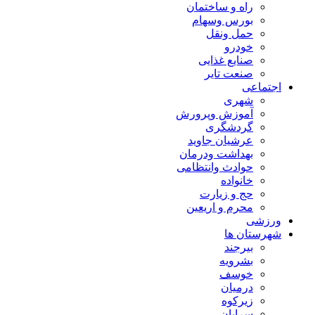
راه و ساختمان
بورس وسهام
حمل ونقل
خودرو
صنایع غذایی
صنعت تایر
اجتماعی
شهری
آموزش وپرورش
گردشگری
عرشیان جاوید
بهداشت ودرمان
حوادث وانتظامی
خانواده
حج و زیارت
محرم و اریعین
ورزشی
شهرستان ها
بیرجند
بشرویه
خوسف
درمیان
زیرکوه
سرایان