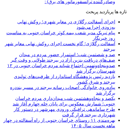
وصادرکننده ترانسفورماتور های برق) :
تازه ها
پربازدید
پربحث
اجرای آسفالت رگلاژی در معابر شهری؛ روکش نهایی
به‌زودی اجرا می‌شود
پیام تبریک مدیر شعب بیمه کوثر خراسان جنوبی به مناسبت
روز خبرنگار
آسفالت رگلاژی؛ گام نخست اجرای روکش نهایی معابر شهر
بیرجند
صد و شصتمین شب؛ استمرار حضور مردم در میدان
صف‌های دریافت بنزین آزاد در بیرجند طولانی و وقت گیر
صدوپنجاه‌ونهمین اجتماع شبانه مردم خراسان جنوبی در ۱۲
شهرستان برگزار شد
بازدید رئیس پژوهشگاه استاندارد از ظرفیت‌های تولیدی
بیرجند و شرق کشور
پیاده‌روی خانوادگی اصحاب رسانه بیرجند در مسیر بنددره
برگزار شد
یکصد و پنجاه‌وهشتمین شب میدان‌داری مردم خراسان
جنوبی؛ شمارش معکوس برای پایان چله چهارم آغاز شد
طرح ساماندهی ترافیکی ورودی مهرشهر در دستور کار
شهرداری بیرجند قرار گرفت
بهره‌مندی ۱۱ روستای خراسان جنوبی از راه آسفالته در چهار
ماهه نخست سال ۱۴۰۵