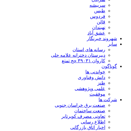
سربیشه
طبس
فردوس
قائن
نهبندان
عشق آباد
شهروند خبرنگار
سایر
رسانه های استان
دبیرستان دخترانه علامه حلی
کاروان ۳۹۰۳۱ حج تمتع
گوناگون
خواندنی ها
دانش وفناوری
طنز
علمی وپژوهشی
موفقیت
شرکت ها
صنعت برق خراسان جنوبی
صنعت ساختمان
تعاونی مصرف کویرتایر
اطلاع رسانی
اخبار اتاق بازرگانی