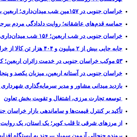
خراسان جنوبی در ۱۵۷مین شب میدان‌داری؛ اربعین با اجتماعات مردمی گره خورد
حماسه قدم‌های عاشقانه؛ روایت دلدادگی مردم بیرجن
خراسان جنوبی در شب اربعین؛ ۱۵۶ شب میدان‌داری مردم پای آرمان‌های حسینی
جابه جایی بیش از ۲ میلیون و ۴۰۴ هزار تن کالا از خراسان جنوبی به سایر استان‌های کشور
۵۳ موکب خراسان جنوبی در خدمت زائران اربعین؛ کاظمین نماد وحدت شد
خراسان جنوبی در آستانه اربعین، میزبان یکصد و پنجاه
بازدید میدانی مشاور و مدیر سرمایه‌گذاری شهرداری
توسعه تجارت مرزی، اشتغال و تقویت بخش تعاون
تأکید بر کنترل قیمت‌ها و ساماندهی بازار خراسان جن
از مرزهای شرقی تا قلب کویر؛ یک استان، یک روایت
پرونده جنجالی آزمون سمپاد بیرجند به ایستگاه افز