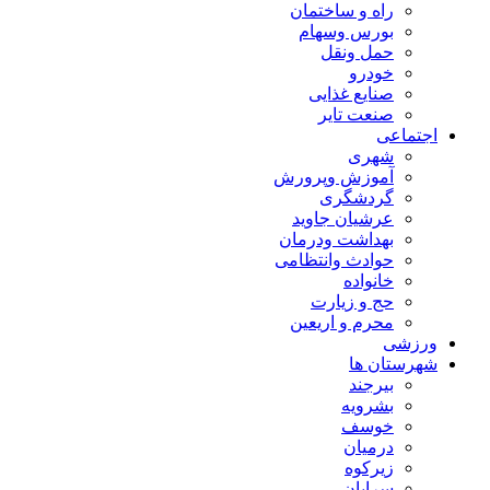
راه و ساختمان
بورس وسهام
حمل ونقل
خودرو
صنایع غذایی
صنعت تایر
اجتماعی
شهری
آموزش وپرورش
گردشگری
عرشیان جاوید
بهداشت ودرمان
حوادث وانتظامی
خانواده
حج و زیارت
محرم و اریعین
ورزشی
شهرستان ها
بیرجند
بشرویه
خوسف
درمیان
زیرکوه
سرایان