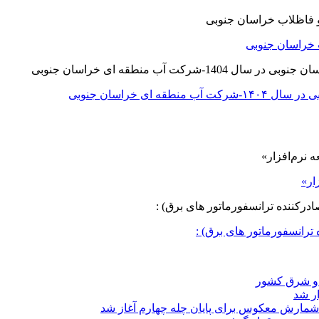
 خراسان جنوبی
ی خراسان جنوبی
ار»
ترانسفورماتور های برق) :
د و شرق کشور
ار شد
شمارش معکوس برای پایان چله چهارم آغاز شد