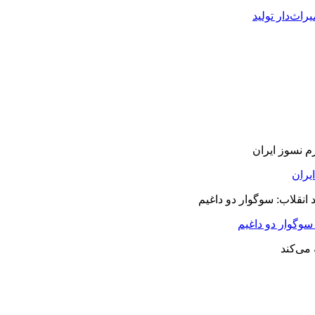
راث‌دار تولید
سوگوار دو داغیم