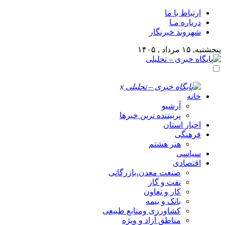
ارتباط با ما
درباره مـا
شهروند خبرنگار
پنجشنبه, ۱۵ مرداد , ۱۴۰۵
x
خانه
آرشیو
پربیننده ترین خبرها
اخبار استان
فرهنگی
هنر هشتم
سیاسی
اقتصادی
صنعت معدن،بازرگانی
نفت و گاز
کار و تعاون
بانک و بیمه
کشاورزی ومنابع طبیعی
مناطق آزاد و ویژه