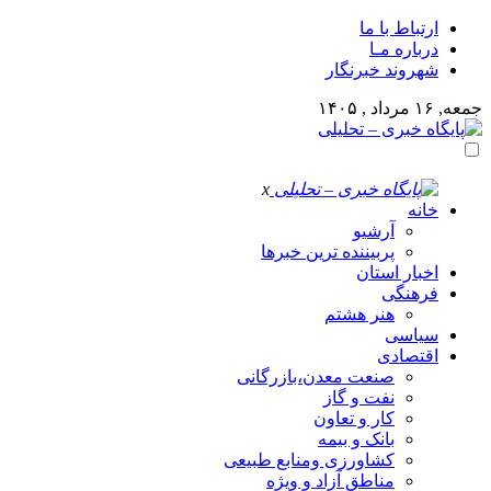
ارتباط با ما
درباره مـا
شهروند خبرنگار
جمعه, ۱۶ مرداد , ۱۴۰۵
x
خانه
آرشیو
پربیننده ترین خبرها
اخبار استان
فرهنگی
هنر هشتم
سیاسی
اقتصادی
صنعت معدن،بازرگانی
نفت و گاز
کار و تعاون
بانک و بیمه
کشاورزی ومنابع طبیعی
مناطق آزاد و ویژه