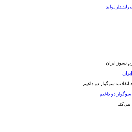
راث‌دار تولید
سوگوار دو داغیم