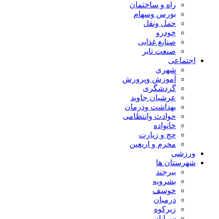
راه و ساختمان
بورس وسهام
حمل ونقل
خودرو
صنایع غذایی
صنعت تایر
اجتماعی
شهری
آموزش وپرورش
گردشگری
عرشیان جاوید
بهداشت ودرمان
حوادث وانتظامی
خانواده
حج و زیارت
محرم و اریعین
ورزشی
شهرستان ها
بیرجند
بشرویه
خوسف
درمیان
زیرکوه
سرایان