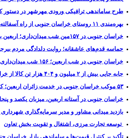
طرح ساماندهی ترافیکی ورودی مهرشهر در دستور کا
بهره‌مندی ۱۱ روستای خراسان جنوبی از راه آسفالته در چهار ماهه نخست سال ۱۴۰۵
خراسان جنوبی در ۱۵۷مین شب میدان‌داری؛ اربعین با اجتماعات مردمی گره خورد
حماسه قدم‌های عاشقانه؛ روایت دلدادگی مردم بیرجن
خراسان جنوبی در شب اربعین؛ ۱۵۶ شب میدان‌داری مردم پای آرمان‌های حسینی
جابه جایی بیش از ۲ میلیون و ۴۰۴ هزار تن کالا از خراسان جنوبی به سایر استان‌های کشور
۵۳ موکب خراسان جنوبی در خدمت زائران اربعین؛ کاظمین نماد وحدت شد
خراسان جنوبی در آستانه اربعین، میزبان یکصد و پنجاه
بازدید میدانی مشاور و مدیر سرمایه‌گذاری شهرداری
توسعه تجارت مرزی، اشتغال و تقویت بخش تعاون
تأکید بر کنترل قیمت‌ها و ساماندهی بازار خراسان جن