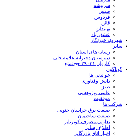
سربیشه
طبس
فردوس
قائن
نهبندان
عشق آباد
شهروند خبرنگار
سایر
رسانه های استان
دبیرستان دخترانه علامه حلی
کاروان ۳۹۰۳۱ حج تمتع
گوناگون
خواندنی ها
دانش وفناوری
طنز
علمی وپژوهشی
موفقیت
شرکت ها
صنعت برق خراسان جنوبی
صنعت ساختمان
تعاونی مصرف کویرتایر
اطلاع رسانی
اخبار اتاق بازرگانی