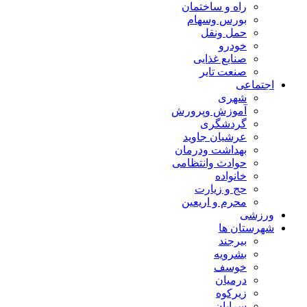
راه و ساختمان
بورس وسهام
حمل ونقل
خودرو
صنایع غذایی
صنعت تایر
اجتماعی
شهری
آموزش وپرورش
گردشگری
عرشیان جاوید
بهداشت ودرمان
حوادث وانتظامی
خانواده
حج و زیارت
محرم و اریعین
ورزشی
شهرستان ها
بیرجند
بشرویه
خوسف
درمیان
زیرکوه
سرایان