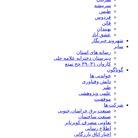
سربیشه
طبس
فردوس
قائن
نهبندان
عشق آباد
شهروند خبرنگار
سایر
رسانه های استان
دبیرستان دخترانه علامه حلی
کاروان ۳۹۰۳۱ حج تمتع
گوناگون
خواندنی ها
دانش وفناوری
طنز
علمی وپژوهشی
موفقیت
شرکت ها
صنعت برق خراسان جنوبی
صنعت ساختمان
تعاونی مصرف کویرتایر
اطلاع رسانی
اخبار اتاق بازرگانی