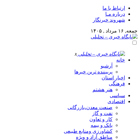
ارتباط با ما
درباره مـا
شهروند خبرنگار
جمعه, ۱۶ مرداد , ۱۴۰۵
x
خانه
آرشیو
پربیننده ترین خبرها
اخبار استان
فرهنگی
هنر هشتم
سیاسی
اقتصادی
صنعت معدن،بازرگانی
نفت و گاز
کار و تعاون
بانک و بیمه
کشاورزی ومنابع طبیعی
مناطق آزاد و ویژه