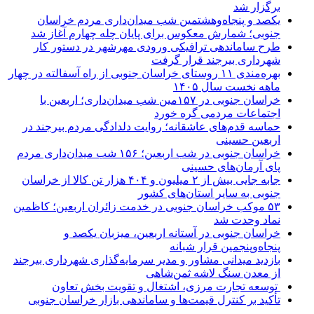
برگزار شد
یکصد و پنجاه‌وهشتمین شب میدان‌داری مردم خراسان
جنوبی؛ شمارش معکوس برای پایان چله چهارم آغاز شد
طرح ساماندهی ترافیکی ورودی مهرشهر در دستور کار
شهرداری بیرجند قرار گرفت
بهره‌مندی ۱۱ روستای خراسان جنوبی از راه آسفالته در چهار
ماهه نخست سال ۱۴۰۵
خراسان جنوبی در ۱۵۷مین شب میدان‌داری؛ اربعین با
اجتماعات مردمی گره خورد
حماسه قدم‌های عاشقانه؛ روایت دلدادگی مردم بیرجند در
اربعین حسینی
خراسان جنوبی در شب اربعین؛ ۱۵۶ شب میدان‌داری مردم
پای آرمان‌های حسینی
جابه جایی بیش از ۲ میلیون و ۴۰۴ هزار تن کالا از خراسان
جنوبی به سایر استان‌های کشور
۵۳ موکب خراسان جنوبی در خدمت زائران اربعین؛ کاظمین
نماد وحدت شد
خراسان جنوبی در آستانه اربعین، میزبان یکصد و
پنجاه‌وپنجمین قرار شبانه
بازدید میدانی مشاور و مدیر سرمایه‌گذاری شهرداری بیرجند
از معدن سنگ لاشه ثمن‌شاهی
توسعه تجارت مرزی، اشتغال و تقویت بخش تعاون
تأکید بر کنترل قیمت‌ها و ساماندهی بازار خراسان جنوبی