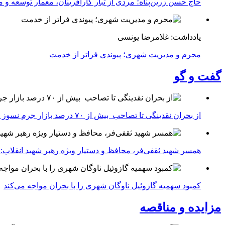
حاج حسن زرین‌پناه؛ مردی از تبار کارآفرینان، معمار توسعه و می
یادداشت: غلامرضا یونسی
محرم و مدیریت شهری؛ پیوندی فراتر از خدمت
گفت و گو
از بحران نقدینگی تا تصاحب بیش از ۷۰ درصد بازار جرم نسوز ایران
همسر شهید ثقفی‌فر، محافظ و دستیار ویژه رهبر شهید انقلاب: 
کمبود سهمیه گازوئیل ناوگان شهری را با بحران مواجه می‌کند
مزایده و مناقصه