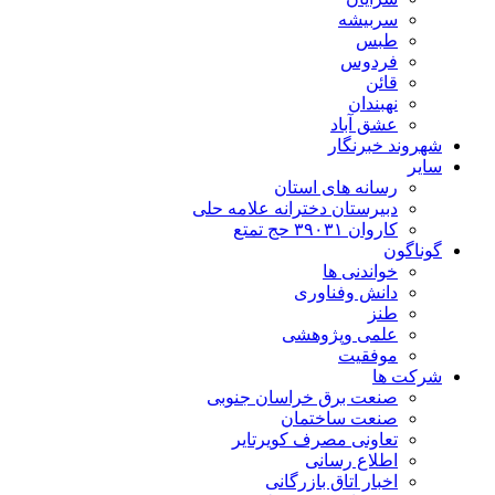
سربیشه
طبس
فردوس
قائن
نهبندان
عشق آباد
شهروند خبرنگار
سایر
رسانه های استان
دبیرستان دخترانه علامه حلی
کاروان ۳۹۰۳۱ حج تمتع
گوناگون
خواندنی ها
دانش وفناوری
طنز
علمی وپژوهشی
موفقیت
شرکت ها
صنعت برق خراسان جنوبی
صنعت ساختمان
تعاونی مصرف کویرتایر
اطلاع رسانی
اخبار اتاق بازرگانی