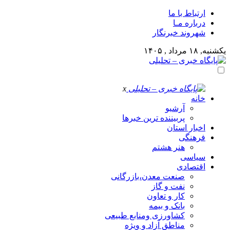
ارتباط با ما
درباره مـا
شهروند خبرنگار
یکشنبه, ۱۸ مرداد , ۱۴۰۵
x
خانه
آرشیو
پربیننده ترین خبرها
اخبار استان
فرهنگی
هنر هشتم
سیاسی
اقتصادی
صنعت معدن،بازرگانی
نفت و گاز
کار و تعاون
بانک و بیمه
کشاورزی ومنابع طبیعی
مناطق آزاد و ویژه