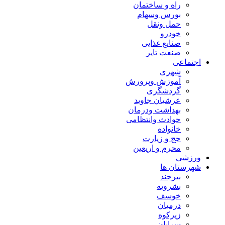
راه و ساختمان
بورس وسهام
حمل ونقل
خودرو
صنایع غذایی
صنعت تایر
اجتماعی
شهری
آموزش وپرورش
گردشگری
عرشیان جاوید
بهداشت ودرمان
حوادث وانتظامی
خانواده
حج و زیارت
محرم و اریعین
ورزشی
شهرستان ها
بیرجند
بشرویه
خوسف
درمیان
زیرکوه
سرایان