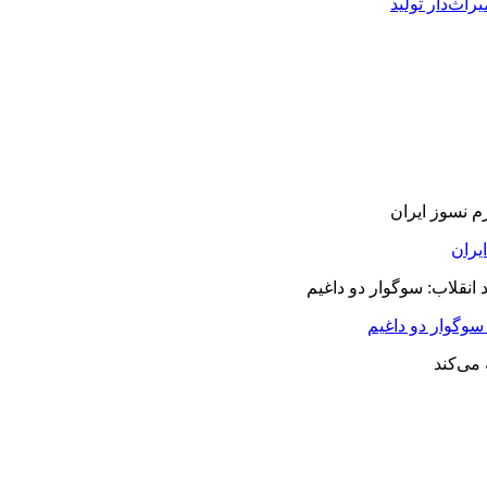
راث‌دار تولید
سوگوار دو داغیم