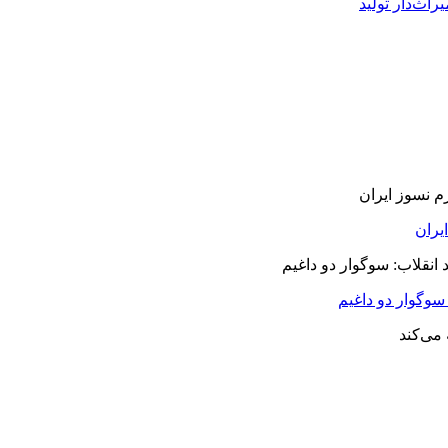
راث‌دار تولید
سوگوار دو داغیم