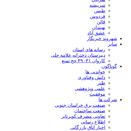
سربیشه
طبس
فردوس
قائن
نهبندان
عشق آباد
شهروند خبرنگار
سایر
رسانه های استان
دبیرستان دخترانه علامه حلی
کاروان ۳۹۰۳۱ حج تمتع
گوناگون
خواندنی ها
دانش وفناوری
طنز
علمی وپژوهشی
موفقیت
شرکت ها
صنعت برق خراسان جنوبی
صنعت ساختمان
تعاونی مصرف کویرتایر
اطلاع رسانی
اخبار اتاق بازرگانی