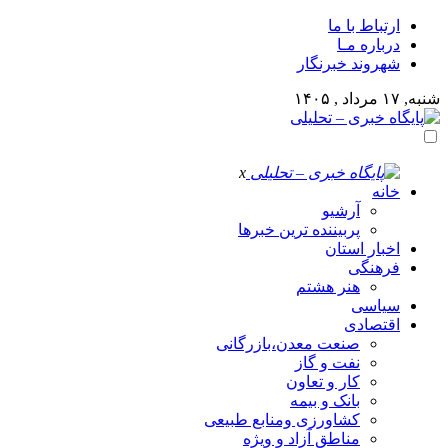
ارتباط با ما
درباره مـا
شهروند خبرنگار
شنبه, ۱۷ مرداد , ۱۴۰۵
x
خانه
آرشیو
پربیننده ترین خبرها
اخبار استان
فرهنگی
هنر هشتم
سیاسی
اقتصادی
صنعت معدن،بازرگانی
نفت و گاز
کار و تعاون
بانک و بیمه
کشاورزی ومنابع طبیعی
مناطق آزاد و ویژه