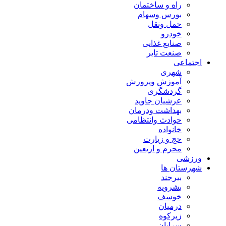
راه و ساختمان
بورس وسهام
حمل ونقل
خودرو
صنایع غذایی
صنعت تایر
اجتماعی
شهری
آموزش وپرورش
گردشگری
عرشیان جاوید
بهداشت ودرمان
حوادث وانتظامی
خانواده
حج و زیارت
محرم و اریعین
ورزشی
شهرستان ها
بیرجند
بشرویه
خوسف
درمیان
زیرکوه
سرایان