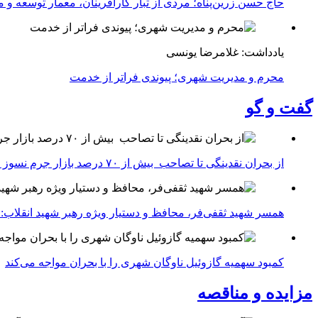
حاج حسن زرین‌پناه؛ مردی از تبار کارآفرینان، معمار توسعه و می
یادداشت: غلامرضا یونسی
محرم و مدیریت شهری؛ پیوندی فراتر از خدمت
گفت و گو
از بحران نقدینگی تا تصاحب بیش از ۷۰ درصد بازار جرم نسوز ایران
همسر شهید ثقفی‌فر، محافظ و دستیار ویژه رهبر شهید انقلاب: 
کمبود سهمیه گازوئیل ناوگان شهری را با بحران مواجه می‌کند
مزایده و مناقصه