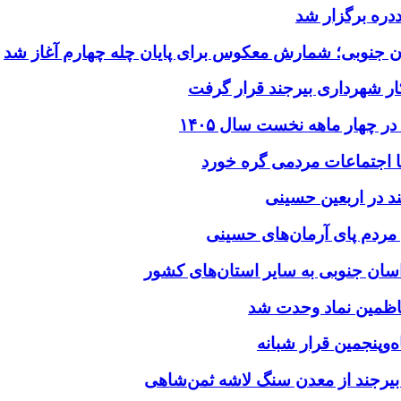
ددره برگزار شد
ن جنوبی؛ شمارش معکوس برای پایان چله چهارم آغاز شد
ر شهرداری بیرجند قرار گرفت
د در اربعین حسینی
‌وپنجمین قرار شبانه
 بیرجند از معدن سنگ لاشه ثمن‌شاهی