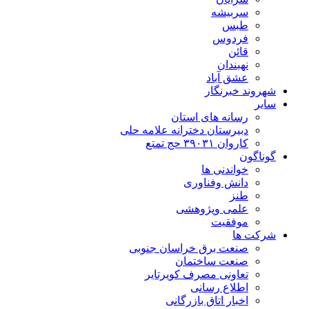
سربیشه
طبس
فردوس
قائن
نهبندان
عشق آباد
شهروند خبرنگار
سایر
رسانه های استان
دبیرستان دخترانه علامه حلی
کاروان ۳۹۰۳۱ حج تمتع
گوناگون
خواندنی ها
دانش وفناوری
طنز
علمی وپژوهشی
موفقیت
شرکت ها
صنعت برق خراسان جنوبی
صنعت ساختمان
تعاونی مصرف کویرتایر
اطلاع رسانی
اخبار اتاق بازرگانی