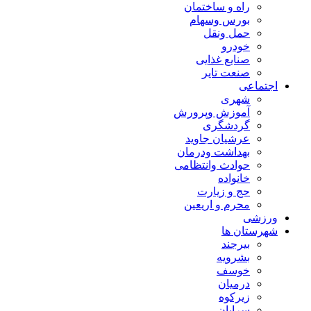
راه و ساختمان
بورس وسهام
حمل ونقل
خودرو
صنایع غذایی
صنعت تایر
اجتماعی
شهری
آموزش وپرورش
گردشگری
عرشیان جاوید
بهداشت ودرمان
حوادث وانتظامی
خانواده
حج و زیارت
محرم و اریعین
ورزشی
شهرستان ها
بیرجند
بشرویه
خوسف
درمیان
زیرکوه
سرایان