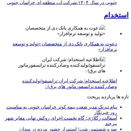
جنوبی در سال ۱۴۰۴-شرکت آب منطقه ای خراسان جنوبی
استخدام
دعوت به همکاری بانک دی از متخصصان «تولید و توسعه
نرم‌افزار»
اطلاعیه استخدام/ شرکت ایران ترانسفو(تولیدکننده
وصادرکننده ترانسفورماتور های برق) :
تازه ها
پربازدید
پربحث
پیام تبریک مدیر شعب بیمه کوثر خراسان جنوبی به مناسبت
روز خبرنگار
آسفالت رگلاژی؛ گام نخست اجرای روکش نهایی معابر شهر
بیرجند
صد و شصتمین شب؛ استمرار حضور مردم در میدان