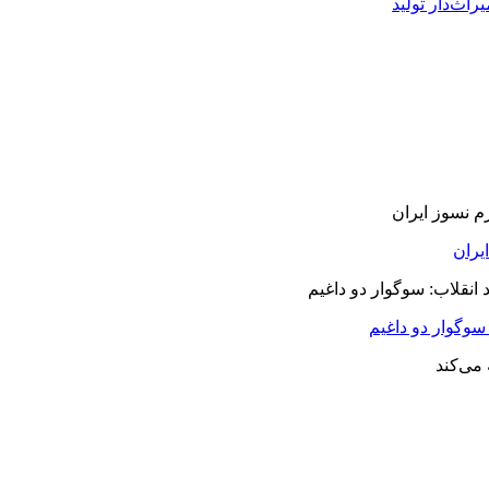
راث‌دار تولید
سوگوار دو داغیم