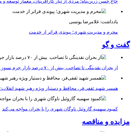
حاج حسن زرین‌پناه؛ مردی از تبار کارآفرینان، معمار توسعه و می
یادداشت: غلامرضا یونسی
محرم و مدیریت شهری؛ پیوندی فراتر از خدمت
گفت و گو
از بحران نقدینگی تا تصاحب بیش از ۷۰ درصد بازار جرم نسوز ایران
همسر شهید ثقفی‌فر، محافظ و دستیار ویژه رهبر شهید انقلاب: 
کمبود سهمیه گازوئیل ناوگان شهری را با بحران مواجه می‌کند
مزایده و مناقصه