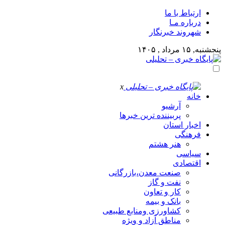
ارتباط با ما
درباره مـا
شهروند خبرنگار
پنجشنبه, ۱۵ مرداد , ۱۴۰۵
x
خانه
آرشیو
پربیننده ترین خبرها
اخبار استان
فرهنگی
هنر هشتم
سیاسی
اقتصادی
صنعت معدن،بازرگانی
نفت و گاز
کار و تعاون
بانک و بیمه
کشاورزی ومنابع طبیعی
مناطق آزاد و ویژه