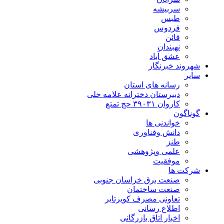
سربیشه
طبس
فردوس
قائن
نهبندان
عشق آباد
شهروند خبرنگار
سایر
رسانه های استان
دبیرستان دخترانه علامه حلی
کاروان ۳۹۰۳۱ حج تمتع
گوناگون
خواندنی ها
دانش وفناوری
طنز
علمی وپژوهشی
موفقیت
شرکت ها
صنعت برق خراسان جنوبی
صنعت ساختمان
تعاونی مصرف کویرتایر
اطلاع رسانی
اخبار اتاق بازرگانی