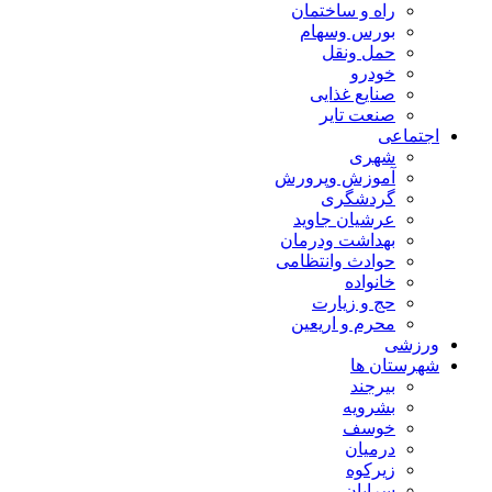
راه و ساختمان
بورس وسهام
حمل ونقل
خودرو
صنایع غذایی
صنعت تایر
اجتماعی
شهری
آموزش وپرورش
گردشگری
عرشیان جاوید
بهداشت ودرمان
حوادث وانتظامی
خانواده
حج و زیارت
محرم و اریعین
ورزشی
شهرستان ها
بیرجند
بشرویه
خوسف
درمیان
زیرکوه
سرایان