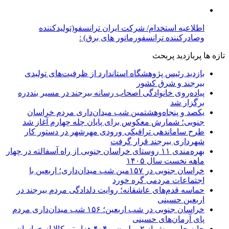
جابه جایی بیش از ۲ میلیون و ۴۰۴ هزار تن کالا از خراسان
جنوبی به سایر استان‌های کشور
۵۳ موکب خراسان جنوبی در خدمت زائران اربعین؛ کاظمین
نماد وحدت شد
خراسان جنوبی در آستانه اربعین، میزبان یکصد و
پنجاه‌وپنجمین قرار شبانه
بازدید میدانی مشاور و مدیر سرمایه‌گذاری شهرداری بیرجند
از معدن سنگ لاشه ثمن‌شاهی
توسعه تجارت مرزی، اشتغال و تقویت بخش تعاون
تأکید بر کنترل قیمت‌ها و ساماندهی بازار خراسان جنوبی
از مرزهای شرقی تا قلب کویر؛ یک استان، یک روایت
موضوعات داغ:
خراسان جنوبی
پیام خاوران
استاندار خراسان جنوبی
بیرجند
کرونا
نماینده ولی فقیه در
خراسان جنوبی
مدیرعامل شرکت توزیع نیروی برق خراسان جنوبی
کویرتایر
طراحی و تولید
پیام خاوران
بیرجند- خیابان غفاری،حدفاصل غفاری ۲۵ و۲۷-پلاک۱۱- طبقه اول
-کدپستی:۹۷۱۷۸۱۸۴۷۳ تلفن:۸-۳۲۳۴۲۶۰۷ نمابر:۳۲۳۴۲۰۱۴