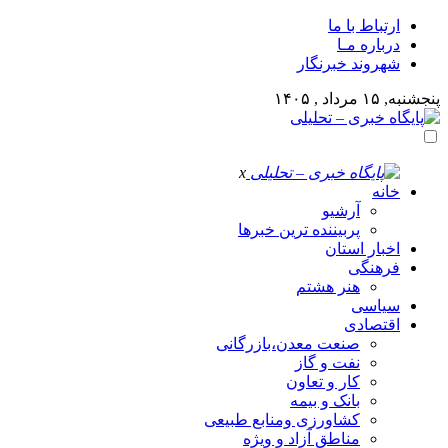
ارتباط با ما
درباره مـا
شهروند خبرنگار
پنجشنبه, ۱۵ مرداد , ۱۴۰۵
x
خانه
آرشیو
پربیننده ترین خبرها
اخبار استان
فرهنگی
هنر هشتم
سیاسی
اقتصادی
صنعت معدن،بازرگانی
نفت و گاز
کار و تعاون
بانک و بیمه
کشاورزی ومنابع طبیعی
مناطق آزاد و ویژه