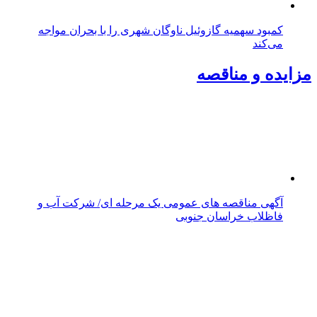
مزایده و مناقصه
آگهی مناقصه های عمومی یک مرحله ای/ شرکت آب و
فاظلاب خراسان جنوبی
واگذاری خدمات امور نقلیه شرکت آب منطقه ای خراسان
جنوبی در سال ۱۴۰۴-شرکت آب منطقه ای خراسان جنوبی
استخدام
دعوت به همکاری بانک دی از متخصصان «تولید و توسعه
نرم‌افزار»