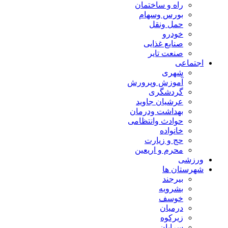
راه و ساختمان
بورس وسهام
حمل ونقل
خودرو
صنایع غذایی
صنعت تایر
اجتماعی
شهری
آموزش وپرورش
گردشگری
عرشیان جاوید
بهداشت ودرمان
حوادث وانتظامی
خانواده
حج و زیارت
محرم و اریعین
ورزشی
شهرستان ها
بیرجند
بشرویه
خوسف
درمیان
زیرکوه
سرایان