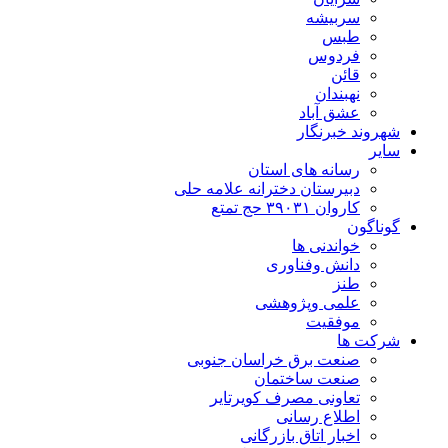
سربیشه
طبس
فردوس
قائن
نهبندان
عشق آباد
شهروند خبرنگار
سایر
رسانه های استان
دبیرستان دخترانه علامه حلی
کاروان ۳۹۰۳۱ حج تمتع
گوناگون
خواندنی ها
دانش وفناوری
طنز
علمی وپژوهشی
موفقیت
شرکت ها
صنعت برق خراسان جنوبی
صنعت ساختمان
تعاونی مصرف کویرتایر
اطلاع رسانی
اخبار اتاق بازرگانی