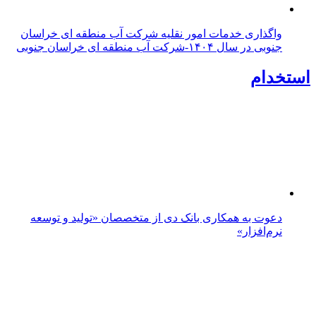
اطلاعیه استخدام/ شرکت ایران ترانسفو(تولیدکننده
وصادرکننده ترانسفورماتور های برق) :
تازه ها
پربازدید
پربحث
بازدید رئیس پژوهشگاه استاندارد از ظرفیت‌های تولیدی
بیرجند و شرق کشور
پیاده‌روی خانوادگی اصحاب رسانه بیرجند در مسیر بنددره
برگزار شد
یکصد و پنجاه‌وهشتمین شب میدان‌داری مردم خراسان
جنوبی؛ شمارش معکوس برای پایان چله چهارم آغاز شد
طرح ساماندهی ترافیکی ورودی مهرشهر در دستور کار
شهرداری بیرجند قرار گرفت
بهره‌مندی ۱۱ روستای خراسان جنوبی از راه آسفالته در چهار
ماهه نخست سال ۱۴۰۵
خراسان جنوبی در ۱۵۷مین شب میدان‌داری؛ اربعین با
اجتماعات مردمی گره خورد
حماسه قدم‌های عاشقانه؛ روایت دلدادگی مردم بیرجند در
اربعین حسینی
خراسان جنوبی در شب اربعین؛ ۱۵۶ شب میدان‌داری مردم
پای آرمان‌های حسینی