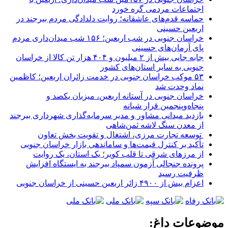
اجتماعات مردمی گره خورد
حماسه قدم‌های عاشقانه؛ روایت دلدادگی مردم بیرجند در
اربعین حسینی
خراسان جنوبی در شب اربعین؛ ۱۵۶ شب میدان‌داری مردم
پای آرمان‌های حسینی
جابه جایی بیش از ۲ میلیون و ۴۰۴ هزار تن کالا از خراسان
جنوبی به سایر استان‌های کشور
۵۳ موکب خراسان جنوبی در خدمت زائران اربعین؛ کاظمین
نماد وحدت شد
خراسان جنوبی در آستانه اربعین، میزبان یکصد و
پنجاه‌وپنجمین قرار شبانه
بازدید میدانی مشاور و مدیر سرمایه‌گذاری شهرداری بیرجند
از معدن سنگ لاشه ثمن‌شاهی
توسعه تجارت مرزی، اشتغال و تقویت بخش تعاون
تأکید بر کنترل قیمت‌ها و ساماندهی بازار خراسان جنوبی
از مرزهای شرقی تا قلب کویر؛ یک استان، یک روایت
پرونده جنجالی آزمون سمپاد بیرجند به ایستگاه افزایش
ظرفیت رسید
اعزام بیش از ۴۹۰۰ زائر اربعین حسینی از خراسان جنوبی
موضوعات داغ: