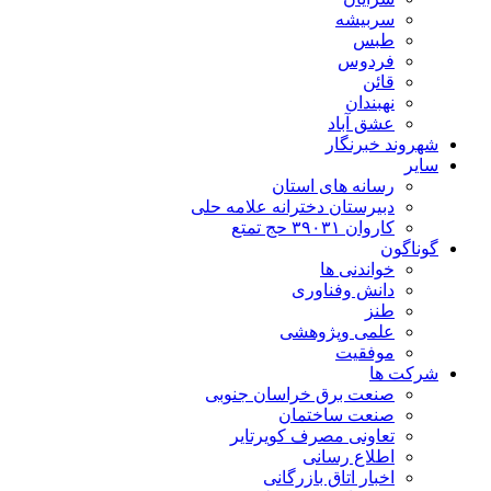
سربیشه
طبس
فردوس
قائن
نهبندان
عشق آباد
شهروند خبرنگار
سایر
رسانه های استان
دبیرستان دخترانه علامه حلی
کاروان ۳۹۰۳۱ حج تمتع
گوناگون
خواندنی ها
دانش وفناوری
طنز
علمی وپژوهشی
موفقیت
شرکت ها
صنعت برق خراسان جنوبی
صنعت ساختمان
تعاونی مصرف کویرتایر
اطلاع رسانی
اخبار اتاق بازرگانی