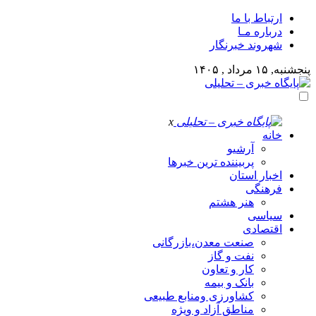
ارتباط با ما
درباره مـا
شهروند خبرنگار
پنجشنبه, ۱۵ مرداد , ۱۴۰۵
x
خانه
آرشیو
پربیننده ترین خبرها
اخبار استان
فرهنگی
هنر هشتم
سیاسی
اقتصادی
صنعت معدن،بازرگانی
نفت و گاز
کار و تعاون
بانک و بیمه
کشاورزی ومنابع طبیعی
مناطق آزاد و ویژه