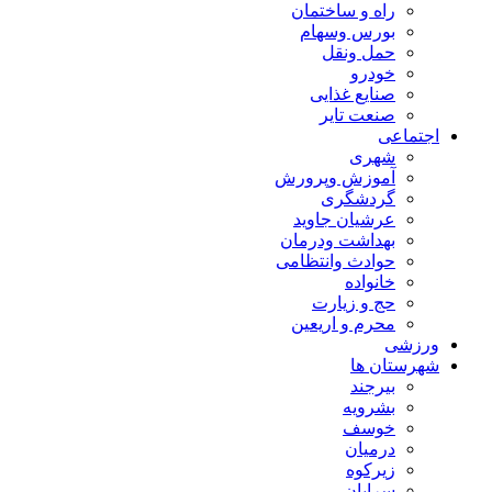
راه و ساختمان
بورس وسهام
حمل ونقل
خودرو
صنایع غذایی
صنعت تایر
اجتماعی
شهری
آموزش وپرورش
گردشگری
عرشیان جاوید
بهداشت ودرمان
حوادث وانتظامی
خانواده
حج و زیارت
محرم و اریعین
ورزشی
شهرستان ها
بیرجند
بشرویه
خوسف
درمیان
زیرکوه
سرایان