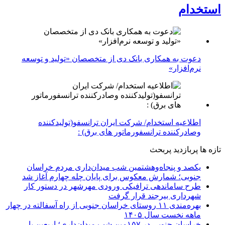
استخدام
دعوت به همکاری بانک دی از متخصصان «تولید و توسعه
نرم‌افزار»
اطلاعیه استخدام/ شرکت ایران ترانسفو(تولیدکننده
وصادرکننده ترانسفورماتور های برق) :
تازه ها
پربازدید
پربحث
یکصد و پنجاه‌وهشتمین شب میدان‌داری مردم خراسان
جنوبی؛ شمارش معکوس برای پایان چله چهارم آغاز شد
طرح ساماندهی ترافیکی ورودی مهرشهر در دستور کار
شهرداری بیرجند قرار گرفت
بهره‌مندی ۱۱ روستای خراسان جنوبی از راه آسفالته در چهار
ماهه نخست سال ۱۴۰۵
خراسان جنوبی در ۱۵۷مین شب میدان‌داری؛ اربعین با