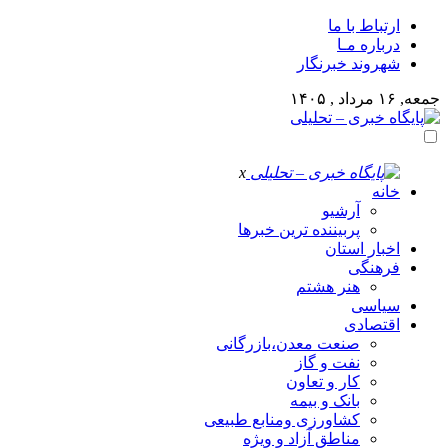
ارتباط با ما
درباره مـا
شهروند خبرنگار
جمعه, ۱۶ مرداد , ۱۴۰۵
x
خانه
آرشیو
پربیننده ترین خبرها
اخبار استان
فرهنگی
هنر هشتم
سیاسی
اقتصادی
صنعت معدن،بازرگانی
نفت و گاز
کار و تعاون
بانک و بیمه
کشاورزی ومنابع طبیعی
مناطق آزاد و ویژه