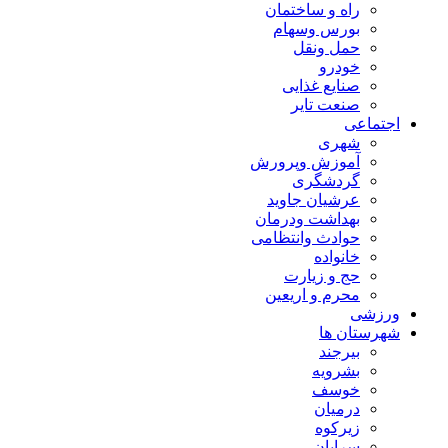
راه و ساختمان
بورس وسهام
حمل ونقل
خودرو
صنایع غذایی
صنعت تایر
اجتماعی
شهری
آموزش وپرورش
گردشگری
عرشیان جاوید
بهداشت ودرمان
حوادث وانتظامی
خانواده
حج و زیارت
محرم و اریعین
ورزشی
شهرستان ها
بیرجند
بشرویه
خوسف
درمیان
زیرکوه
سرایان