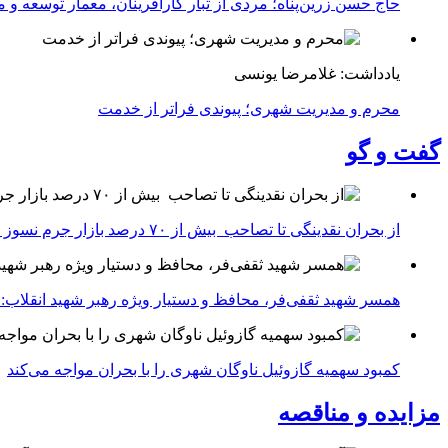
حاج حسن زرین‌پناه؛ مردی از تبار کارآفرینان، معمار توسعه و می
یادداشت: غلامرضا یونسی
محرم و مدیریت شهری؛ پیوندی فراتر از خدمت
گفت و گو
از بحران نقدینگی تا تصاحب بیش از ۷۰ درصد بازار جرم نسوز ایران
همسر شهید ثقفی‌فر، محافظ و دستیار ویژه رهبر شهید انقلاب: 
کمبود سهمیه گازوئیل ناوگان شهری را با بحران مواجه می‌کند
مزایده و مناقصه