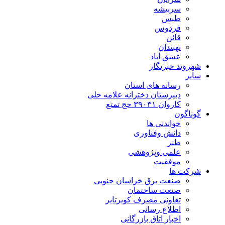
سربیشه
طبس
فردوس
قائن
نهبندان
عشق آباد
شهروند خبرنگار
سایر
رسانه های استان
دبیرستان دخترانه علامه حلی
کاروان ۳۹۰۳۱ حج تمتع
گوناگون
خواندنی ها
دانش وفناوری
طنز
علمی وپژوهشی
موفقیت
شرکت ها
صنعت برق خراسان جنوبی
صنعت ساختمان
تعاونی مصرف کویرتایر
اطلاع رسانی
اخبار اتاق بازرگانی