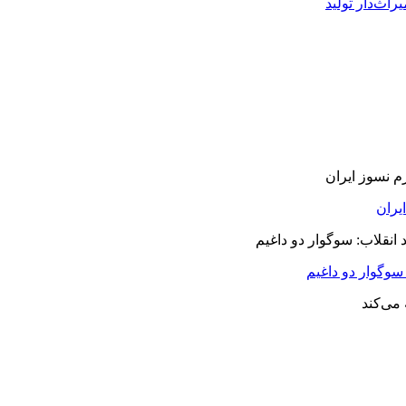
راث‌دار تولید
سوگوار دو داغیم