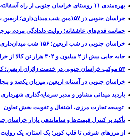
بهره‌مندی ۱۱ روستای خراسان جنوبی از راه آسفالته در چهار ماهه نخست سال ۱۴۰۵
خراسان جنوبی در ۱۵۷مین شب میدان‌داری؛ اربعین با اجتماعات مردمی گره خورد
حماسه قدم‌های عاشقانه؛ روایت دلدادگی مردم بیرجن
خراسان جنوبی در شب اربعین؛ ۱۵۶ شب میدان‌داری مردم پای آرمان‌های حسینی
جابه جایی بیش از ۲ میلیون و ۴۰۴ هزار تن کالا از خراسان جنوبی به سایر استان‌های کشور
۵۳ موکب خراسان جنوبی در خدمت زائران اربعین؛ کاظمین نماد وحدت شد
خراسان جنوبی در آستانه اربعین، میزبان یکصد و پنجاه
بازدید میدانی مشاور و مدیر سرمایه‌گذاری شهرداری
توسعه تجارت مرزی، اشتغال و تقویت بخش تعاون
تأکید بر کنترل قیمت‌ها و ساماندهی بازار خراسان جن
از مرزهای شرقی تا قلب کویر؛ یک استان، یک روایت