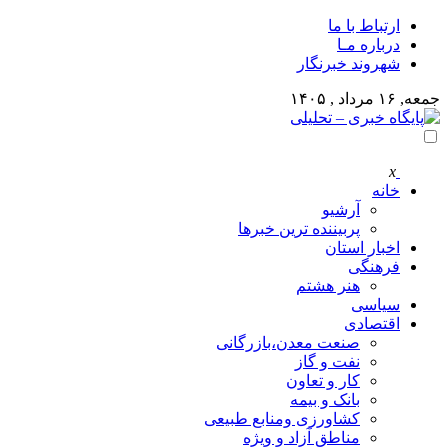
ارتباط با ما
درباره مـا
شهروند خبرنگار
جمعه, ۱۶ مرداد , ۱۴۰۵
x
خانه
آرشیو
پربیننده ترین خبرها
اخبار استان
فرهنگی
هنر هشتم
سیاسی
اقتصادی
صنعت معدن،بازرگانی
نفت و گاز
کار و تعاون
بانک و بیمه
کشاورزی ومنابع طبیعی
مناطق آزاد و ویژه