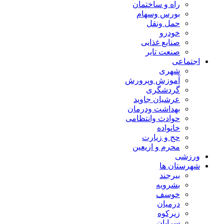
راه و ساختمان
بورس وسهام
حمل ونقل
خودرو
صنایع غذایی
صنعت تایر
اجتماعی
شهری
آموزش وپرورش
گردشگری
عرشیان جاوید
بهداشت ودرمان
حوادث وانتظامی
خانواده
حج و زیارت
محرم و اریعین
ورزشی
شهرستان ها
بیرجند
بشرویه
خوسف
درمیان
زیرکوه
سرایان