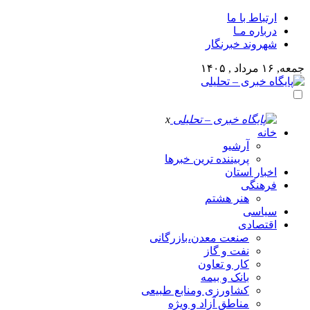
ارتباط با ما
درباره مـا
شهروند خبرنگار
جمعه, ۱۶ مرداد , ۱۴۰۵
x
خانه
آرشیو
پربیننده ترین خبرها
اخبار استان
فرهنگی
هنر هشتم
سیاسی
اقتصادی
صنعت معدن،بازرگانی
نفت و گاز
کار و تعاون
بانک و بیمه
کشاورزی ومنابع طبیعی
مناطق آزاد و ویژه