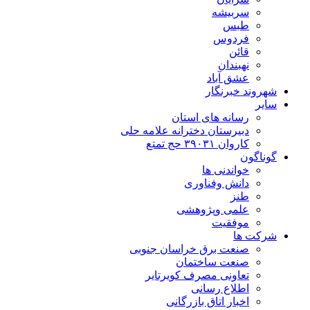
سربیشه
طبس
فردوس
قائن
نهبندان
عشق آباد
شهروند خبرنگار
سایر
رسانه های استان
دبیرستان دخترانه علامه حلی
کاروان ۳۹۰۳۱ حج تمتع
گوناگون
خواندنی ها
دانش وفناوری
طنز
علمی وپژوهشی
موفقیت
شرکت ها
صنعت برق خراسان جنوبی
صنعت ساختمان
تعاونی مصرف کویرتایر
اطلاع رسانی
اخبار اتاق بازرگانی