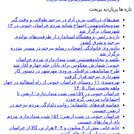
تازه ها
پربازدید
پربحث
صف‌های دریافت بنزین آزاد در بیرجند طولانی و وقت گیر
صدوپنجاه‌ونهمین اجتماع شبانه مردم خراسان جنوبی در ۱۲
شهرستان برگزار شد
بازدید رئیس پژوهشگاه استاندارد از ظرفیت‌های تولیدی
بیرجند و شرق کشور
پیاده‌روی خانوادگی اصحاب رسانه بیرجند در مسیر بنددره
برگزار شد
یکصد و پنجاه‌وهشتمین شب میدان‌داری مردم خراسان
جنوبی؛ شمارش معکوس برای پایان چله چهارم آغاز شد
طرح ساماندهی ترافیکی ورودی مهرشهر در دستور کار
شهرداری بیرجند قرار گرفت
بهره‌مندی ۱۱ روستای خراسان جنوبی از راه آسفالته در چهار
ماهه نخست سال ۱۴۰۵
خراسان جنوبی در ۱۵۷مین شب میدان‌داری؛ اربعین با
اجتماعات مردمی گره خورد
حماسه قدم‌های عاشقانه؛ روایت دلدادگی مردم بیرجند در
اربعین حسینی
خراسان جنوبی در شب اربعین؛ ۱۵۶ شب میدان‌داری مردم
پای آرمان‌های حسینی
جابه جایی بیش از ۲ میلیون و ۴۰۴ هزار تن کالا از خراسان
جنوبی به سایر استان‌های کشور