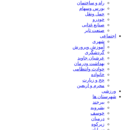
راه و ساختمان
بورس وسهام
حمل ونقل
خودرو
صنایع غذایی
صنعت تایر
اجتماعی
شهری
آموزش وپرورش
گردشگری
عرشیان جاوید
بهداشت ودرمان
حوادث وانتظامی
خانواده
حج و زیارت
محرم و اریعین
ورزشی
شهرستان ها
بیرجند
بشرویه
خوسف
درمیان
زیرکوه
سرایان