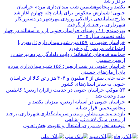
برگزار شد
یکصد و پنجاه‌وهشتمین شب میدان‌داری مردم خراسان
جنوبی؛ شمارش معکوس برای پایان چله چهارم آغاز شد
طرح ساماندهی ترافیکی ورودی مهرشهر در دستور کار
شهرداری بیرجند قرار گرفت
بهره‌مندی ۱۱ روستای خراسان جنوبی از راه آسفالته در چهار
ماهه نخست سال ۱۴۰۵
خراسان جنوبی در ۱۵۷مین شب میدان‌داری؛ اربعین با
اجتماعات مردمی گره خورد
حماسه قدم‌های عاشقانه؛ روایت دلدادگی مردم بیرجند در
اربعین حسینی
خراسان جنوبی در شب اربعین؛ ۱۵۶ شب میدان‌داری مردم
پای آرمان‌های حسینی
جابه جایی بیش از ۲ میلیون و ۴۰۴ هزار تن کالا از خراسان
جنوبی به سایر استان‌های کشور
۵۳ موکب خراسان جنوبی در خدمت زائران اربعین؛ کاظمین
نماد وحدت شد
خراسان جنوبی در آستانه اربعین، میزبان یکصد و
پنجاه‌وپنجمین قرار شبانه
بازدید میدانی مشاور و مدیر سرمایه‌گذاری شهرداری بیرجند
از معدن سنگ لاشه ثمن‌شاهی
توسعه تجارت مرزی، اشتغال و تقویت بخش تعاون