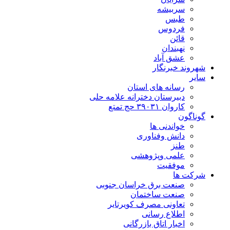
سربیشه
طبس
فردوس
قائن
نهبندان
عشق آباد
شهروند خبرنگار
سایر
رسانه های استان
دبیرستان دخترانه علامه حلی
کاروان ۳۹۰۳۱ حج تمتع
گوناگون
خواندنی ها
دانش وفناوری
طنز
علمی وپژوهشی
موفقیت
شرکت ها
صنعت برق خراسان جنوبی
صنعت ساختمان
تعاونی مصرف کویرتایر
اطلاع رسانی
اخبار اتاق بازرگانی