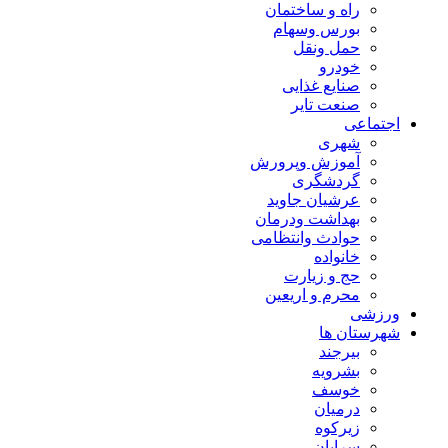
راه و ساختمان
بورس وسهام
حمل ونقل
خودرو
صنایع غذایی
صنعت تایر
اجتماعی
شهری
آموزش وپرورش
گردشگری
عرشیان جاوید
بهداشت ودرمان
حوادث وانتظامی
خانواده
حج و زیارت
محرم و اریعین
ورزشی
شهرستان ها
بیرجند
بشرویه
خوسف
درمیان
زیرکوه
سرایان