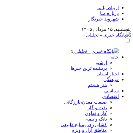
ارتباط با ما
درباره مـا
شهروند خبرنگار
پنجشنبه, ۱۵ مرداد , ۱۴۰۵
x
خانه
آرشیو
پربیننده ترین خبرها
اخبار استان
فرهنگی
هنر هشتم
سیاسی
اقتصادی
صنعت معدن،بازرگانی
نفت و گاز
کار و تعاون
بانک و بیمه
کشاورزی ومنابع طبیعی
مناطق آزاد و ویژه