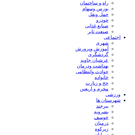
راه و ساختمان
بورس وسهام
حمل ونقل
خودرو
صنایع غذایی
صنعت تایر
اجتماعی
شهری
آموزش وپرورش
گردشگری
عرشیان جاوید
بهداشت ودرمان
حوادث وانتظامی
خانواده
حج و زیارت
محرم و اریعین
ورزشی
شهرستان ها
بیرجند
بشرویه
خوسف
درمیان
زیرکوه
سرایان