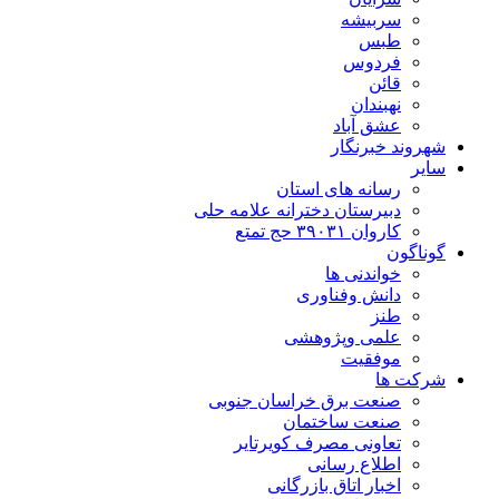
سربیشه
طبس
فردوس
قائن
نهبندان
عشق آباد
شهروند خبرنگار
سایر
رسانه های استان
دبیرستان دخترانه علامه حلی
کاروان ۳۹۰۳۱ حج تمتع
گوناگون
خواندنی ها
دانش وفناوری
طنز
علمی وپژوهشی
موفقیت
شرکت ها
صنعت برق خراسان جنوبی
صنعت ساختمان
تعاونی مصرف کویرتایر
اطلاع رسانی
اخبار اتاق بازرگانی