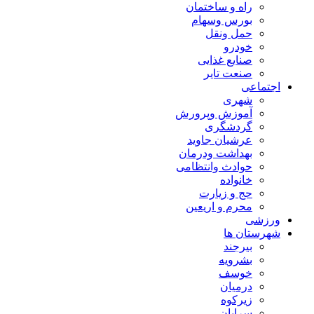
راه و ساختمان
بورس وسهام
حمل ونقل
خودرو
صنایع غذایی
صنعت تایر
اجتماعی
شهری
آموزش وپرورش
گردشگری
عرشیان جاوید
بهداشت ودرمان
حوادث وانتظامی
خانواده
حج و زیارت
محرم و اریعین
ورزشی
شهرستان ها
بیرجند
بشرویه
خوسف
درمیان
زیرکوه
سرایان