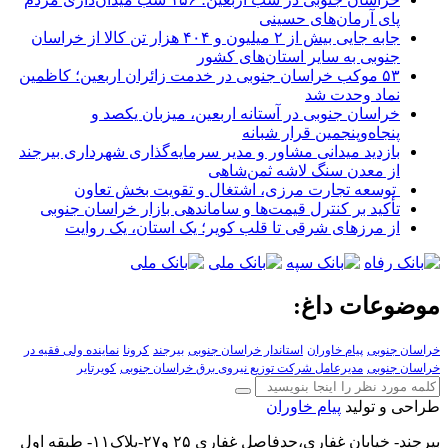
پای آرمان‌های حسینی
جابه جایی بیش از ۲ میلیون و ۴۰۴ هزار تن کالا از خراسان
جنوبی به سایر استان‌های کشور
۵۳ موکب خراسان جنوبی در خدمت زائران اربعین؛ کاظمین
نماد وحدت شد
خراسان جنوبی در آستانه اربعین، میزبان یکصد و
پنجاه‌وپنجمین قرار شبانه
بازدید میدانی مشاور و مدیر سرمایه‌گذاری شهرداری بیرجند
از معدن سنگ لاشه ثمن‌شاهی
توسعه تجارت مرزی، اشتغال و تقویت بخش تعاون
تأکید بر کنترل قیمت‌ها و ساماندهی بازار خراسان جنوبی
از مرزهای شرقی تا قلب کویر؛ یک استان، یک روایت
موضوعات داغ:
خراسان جنوبی
پیام خاوران
استاندار خراسان جنوبی
بیرجند
کرونا
نماینده ولی فقیه در
خراسان جنوبی
مدیرعامل شرکت توزیع نیروی برق خراسان جنوبی
کویرتایر
طراحی و تولید
پیام خاوران
بیرجند- خیابان غفاری،حدفاصل غفاری ۲۵ و۲۷-پلاک۱۱- طبقه اول