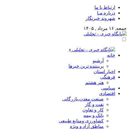
ارتباط با ما
درباره مـا
شهروند خبرنگار
جمعه, ۱۶ مرداد , ۱۴۰۵
x
خانه
آرشیو
پربیننده ترین خبرها
اخبار استان
فرهنگی
هنر هشتم
سیاسی
اقتصادی
صنعت معدن،بازرگانی
نفت و گاز
کار و تعاون
بانک و بیمه
کشاورزی ومنابع طبیعی
مناطق آزاد و ویژه