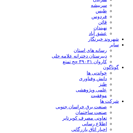
سربیشه
طبس
فردوس
قائن
نهبندان
عشق آباد
شهروند خبرنگار
سایر
رسانه های استان
دبیرستان دخترانه علامه حلی
کاروان ۳۹۰۳۱ حج تمتع
گوناگون
خواندنی ها
دانش وفناوری
طنز
علمی وپژوهشی
موفقیت
شرکت ها
صنعت برق خراسان جنوبی
صنعت ساختمان
تعاونی مصرف کویرتایر
اطلاع رسانی
اخبار اتاق بازرگانی