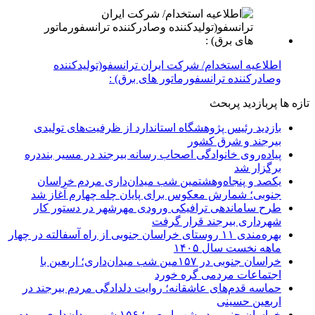
اطلاعیه استخدام/ شرکت ایران ترانسفو(تولیدکننده
وصادرکننده ترانسفورماتور های برق) :
تازه ها
پربازدید
پربحث
بازدید رئیس پژوهشگاه استاندارد از ظرفیت‌های تولیدی
بیرجند و شرق کشور
پیاده‌روی خانوادگی اصحاب رسانه بیرجند در مسیر بنددره
برگزار شد
یکصد و پنجاه‌وهشتمین شب میدان‌داری مردم خراسان
جنوبی؛ شمارش معکوس برای پایان چله چهارم آغاز شد
طرح ساماندهی ترافیکی ورودی مهرشهر در دستور کار
شهرداری بیرجند قرار گرفت
بهره‌مندی ۱۱ روستای خراسان جنوبی از راه آسفالته در چهار
ماهه نخست سال ۱۴۰۵
خراسان جنوبی در ۱۵۷مین شب میدان‌داری؛ اربعین با
اجتماعات مردمی گره خورد
حماسه قدم‌های عاشقانه؛ روایت دلدادگی مردم بیرجند در
اربعین حسینی
خراسان جنوبی در شب اربعین؛ ۱۵۶ شب میدان‌داری مردم