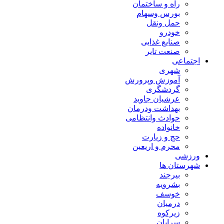
راه و ساختمان
بورس وسهام
حمل ونقل
خودرو
صنایع غذایی
صنعت تایر
اجتماعی
شهری
آموزش وپرورش
گردشگری
عرشیان جاوید
بهداشت ودرمان
حوادث وانتظامی
خانواده
حج و زیارت
محرم و اریعین
ورزشی
شهرستان ها
بیرجند
بشرویه
خوسف
درمیان
زیرکوه
سرایان