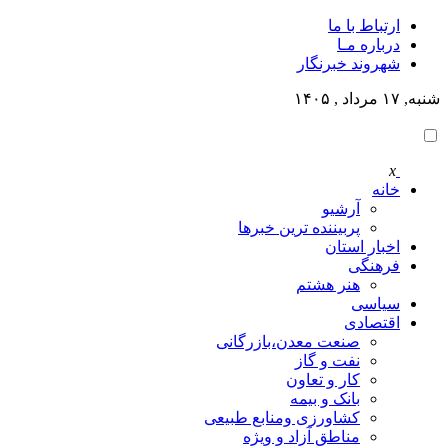
ارتباط با ما
درباره مـا
شهروند خبرنگار
شنبه, ۱۷ مرداد , ۱۴۰۵
x
خانه
آرشیو
پربیننده ترین خبرها
اخبار استان
فرهنگی
هنر هشتم
سیاسی
اقتصادی
صنعت معدن،بازرگانی
نفت و گاز
کار و تعاون
بانک و بیمه
کشاورزی ومنابع طبیعی
مناطق آزاد و ویژه