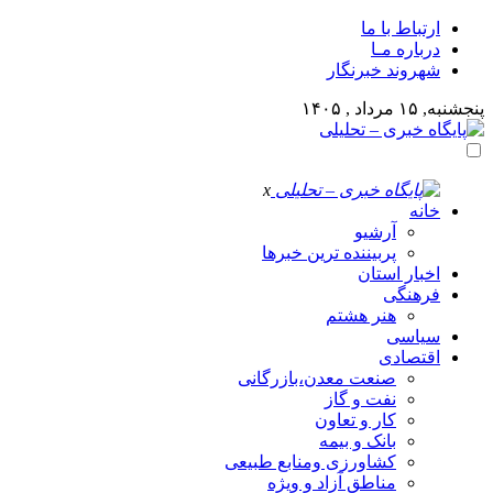
ارتباط با ما
درباره مـا
شهروند خبرنگار
پنجشنبه, ۱۵ مرداد , ۱۴۰۵
x
خانه
آرشیو
پربیننده ترین خبرها
اخبار استان
فرهنگی
هنر هشتم
سیاسی
اقتصادی
صنعت معدن،بازرگانی
نفت و گاز
کار و تعاون
بانک و بیمه
کشاورزی ومنابع طبیعی
مناطق آزاد و ویژه