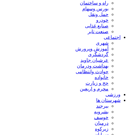
راه و ساختمان
بورس وسهام
حمل ونقل
خودرو
صنایع غذایی
صنعت تایر
اجتماعی
شهری
آموزش وپرورش
گردشگری
عرشیان جاوید
بهداشت ودرمان
حوادث وانتظامی
خانواده
حج و زیارت
محرم و اریعین
ورزشی
شهرستان ها
بیرجند
بشرویه
خوسف
درمیان
زیرکوه
سرایان