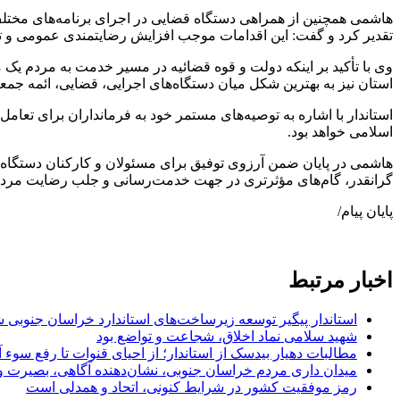
هاشمی همچنین از همراهی دستگاه قضایی در اجرای برنامه‌های مخت
تقدیر کرد و گفت: این اقدامات موجب افزایش رضایتمندی عمومی و 
وی با تأکید بر اینکه دولت و قوه قضائیه در مسیر خدمت به مردم ی
استان نیز به بهترین شکل میان دستگاه‌های اجرایی، قضایی، ائمه جمع
استاندار با اشاره به توصیه‌های مستمر خود به فرمانداران برای تع
اسلامی خواهد بود.
هاشمی در پایان ضمن آرزوی توفیق برای مسئولان و کارکنان دستگاه قض
گرانقدر، گام‌های مؤثرتری در جهت خدمت‌رسانی و جلب رضایت مردم
پایان پیام/
اخبار مرتبط
استاندار پیگیر توسعه زیرساخت‌های استاندارد خراسان جنوبی 
شهید سلامی نماد اخلاق، شجاعت و تواضع بود
مطالبات دهیار بیدسک از استاندار؛ از احیای قنوات تا رفع سوء آ
میدان داری مردم خراسان جنوبی، نشان‌دهنده آگاهی، بصیرت 
رمز موفقیت کشور در شرایط کنونی، اتحاد و همدلی است