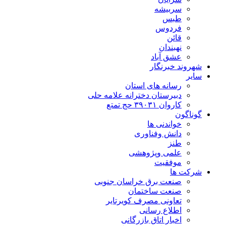
سربیشه
طبس
فردوس
قائن
نهبندان
عشق آباد
شهروند خبرنگار
سایر
رسانه های استان
دبیرستان دخترانه علامه حلی
کاروان ۳۹۰۳۱ حج تمتع
گوناگون
خواندنی ها
دانش وفناوری
طنز
علمی وپژوهشی
موفقیت
شرکت ها
صنعت برق خراسان جنوبی
صنعت ساختمان
تعاونی مصرف کویرتایر
اطلاع رسانی
اخبار اتاق بازرگانی