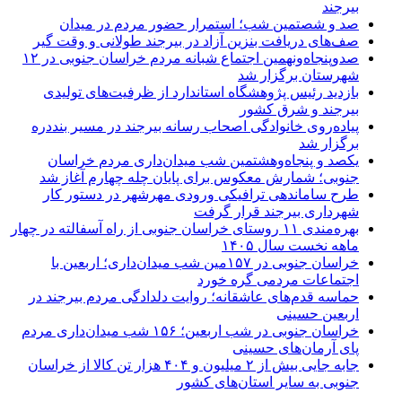
بیرجند
صد و شصتمین شب؛ استمرار حضور مردم در میدان
صف‌های دریافت بنزین آزاد در بیرجند طولانی و وقت گیر
صدوپنجاه‌ونهمین اجتماع شبانه مردم خراسان جنوبی در ۱۲
شهرستان برگزار شد
بازدید رئیس پژوهشگاه استاندارد از ظرفیت‌های تولیدی
بیرجند و شرق کشور
پیاده‌روی خانوادگی اصحاب رسانه بیرجند در مسیر بنددره
برگزار شد
یکصد و پنجاه‌وهشتمین شب میدان‌داری مردم خراسان
جنوبی؛ شمارش معکوس برای پایان چله چهارم آغاز شد
طرح ساماندهی ترافیکی ورودی مهرشهر در دستور کار
شهرداری بیرجند قرار گرفت
بهره‌مندی ۱۱ روستای خراسان جنوبی از راه آسفالته در چهار
ماهه نخست سال ۱۴۰۵
خراسان جنوبی در ۱۵۷مین شب میدان‌داری؛ اربعین با
اجتماعات مردمی گره خورد
حماسه قدم‌های عاشقانه؛ روایت دلدادگی مردم بیرجند در
اربعین حسینی
خراسان جنوبی در شب اربعین؛ ۱۵۶ شب میدان‌داری مردم
پای آرمان‌های حسینی
جابه جایی بیش از ۲ میلیون و ۴۰۴ هزار تن کالا از خراسان
جنوبی به سایر استان‌های کشور