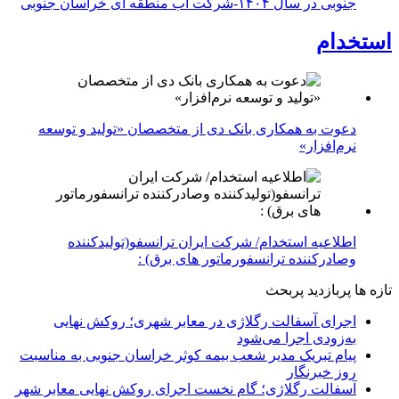
جنوبی در سال ۱۴۰۴-شرکت آب منطقه ای خراسان جنوبی
استخدام
دعوت به همکاری بانک دی از متخصصان «تولید و توسعه
نرم‌افزار»
اطلاعیه استخدام/ شرکت ایران ترانسفو(تولیدکننده
وصادرکننده ترانسفورماتور های برق) :
تازه ها
پربازدید
پربحث
اجرای آسفالت رگلاژی در معابر شهری؛ روکش نهایی
به‌زودی اجرا می‌شود
پیام تبریک مدیر شعب بیمه کوثر خراسان جنوبی به مناسبت
روز خبرنگار
آسفالت رگلاژی؛ گام نخست اجرای روکش نهایی معابر شهر