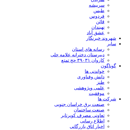
سربیشه
طبس
فردوس
قائن
نهبندان
عشق آباد
شهروند خبرنگار
سایر
رسانه های استان
دبیرستان دخترانه علامه حلی
کاروان ۳۹۰۳۱ حج تمتع
گوناگون
خواندنی ها
دانش وفناوری
طنز
علمی وپژوهشی
موفقیت
شرکت ها
صنعت برق خراسان جنوبی
صنعت ساختمان
تعاونی مصرف کویرتایر
اطلاع رسانی
اخبار اتاق بازرگانی