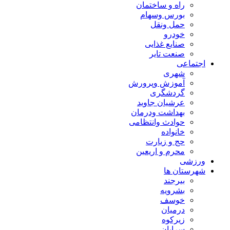
راه و ساختمان
بورس وسهام
حمل ونقل
خودرو
صنایع غذایی
صنعت تایر
اجتماعی
شهری
آموزش وپرورش
گردشگری
عرشیان جاوید
بهداشت ودرمان
حوادث وانتظامی
خانواده
حج و زیارت
محرم و اریعین
ورزشی
شهرستان ها
بیرجند
بشرویه
خوسف
درمیان
زیرکوه
سرایان