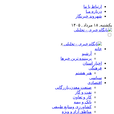
ارتباط با ما
درباره مـا
شهروند خبرنگار
یکشنبه, ۱۸ مرداد , ۱۴۰۵
x
خانه
آرشیو
پربیننده ترین خبرها
اخبار استان
فرهنگی
هنر هشتم
سیاسی
اقتصادی
صنعت معدن،بازرگانی
نفت و گاز
کار و تعاون
بانک و بیمه
کشاورزی ومنابع طبیعی
مناطق آزاد و ویژه