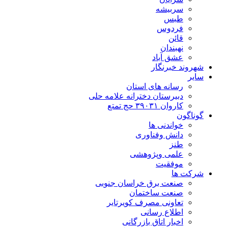
سربیشه
طبس
فردوس
قائن
نهبندان
عشق آباد
شهروند خبرنگار
سایر
رسانه های استان
دبیرستان دخترانه علامه حلی
کاروان ۳۹۰۳۱ حج تمتع
گوناگون
خواندنی ها
دانش وفناوری
طنز
علمی وپژوهشی
موفقیت
شرکت ها
صنعت برق خراسان جنوبی
صنعت ساختمان
تعاونی مصرف کویرتایر
اطلاع رسانی
اخبار اتاق بازرگانی