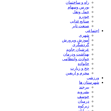
راه و ساختمان
بورس وسهام
حمل ونقل
خودرو
صنایع غذایی
صنعت تایر
اجتماعی
شهری
آموزش وپرورش
گردشگری
عرشیان جاوید
بهداشت ودرمان
حوادث وانتظامی
خانواده
حج و زیارت
محرم و اریعین
ورزشی
شهرستان ها
بیرجند
بشرویه
خوسف
درمیان
زیرکوه
سرایان