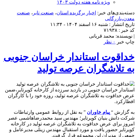
ویژه نامه هفته دولت ۱۴۰۳
دسته‌بندی‌های خبر:
اخبار برگزیده استان
،
صنعت تایر
،
صنعت
معدن،بازرگانی
تاریخ انتشار : شنبه ۱۶ اسفند ۱۴۰۴ - ۱۱:۳۴
کد خبر : ۷۱۹۳۸
| نویسنده: محمد قربانی
چاپ خبر
۰ نظر
خداقوت استاندار خراسان جنوبی
به تلاشگران عرصه تولید
استاندار خراسان جنوبی در بازدید سرزده از کارخانه کویرتایر،ضمن
عرض خداقوت به تلاشگران عرصه تولید، روزه خود را با کارگران
افطارکرد.
به گزارش “
پیام خاوران
” به نقل از روابط عمومی وارتباطات
شرکت دانش بنیان کویرتایر؛ مهندس سید محمدرضاهاشمی عصر
امروز برای عرض خداقوت به تلاشگران عرصه تولید در کارخانه
کویرتایر حضور یافت و مورد استقبال مهندس زینلی مدیرعامل و
جمعی از مدیران این مجموعه قرار گرفت.