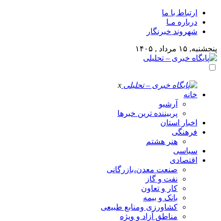
ارتباط با ما
درباره مـا
شهروند خبرنگار
پنجشنبه, ۱۵ مرداد , ۱۴۰۵
x
خانه
آرشیو
پربیننده ترین خبرها
اخبار استان
فرهنگی
هنر هشتم
سیاسی
اقتصادی
صنعت معدن،بازرگانی
نفت و گاز
کار و تعاون
بانک و بیمه
کشاورزی ومنابع طبیعی
مناطق آزاد و ویژه