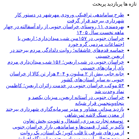
تازه ها
پربازدید
پربحث
طرح ساماندهی ترافیکی ورودی مهرشهر در دستور کار
شهرداری بیرجند قرار گرفت
بهره‌مندی ۱۱ روستای خراسان جنوبی از راه آسفالته در چهار
ماهه نخست سال ۱۴۰۵
خراسان جنوبی در ۱۵۷مین شب میدان‌داری؛ اربعین با
اجتماعات مردمی گره خورد
حماسه قدم‌های عاشقانه؛ روایت دلدادگی مردم بیرجند در
اربعین حسینی
خراسان جنوبی در شب اربعین؛ ۱۵۶ شب میدان‌داری مردم
پای آرمان‌های حسینی
جابه جایی بیش از ۲ میلیون و ۴۰۴ هزار تن کالا از خراسان
جنوبی به سایر استان‌های کشور
۵۳ موکب خراسان جنوبی در خدمت زائران اربعین؛ کاظمین
نماد وحدت شد
خراسان جنوبی در آستانه اربعین، میزبان یکصد و
پنجاه‌وپنجمین قرار شبانه
بازدید میدانی مشاور و مدیر سرمایه‌گذاری شهرداری بیرجند
از معدن سنگ لاشه ثمن‌شاهی
توسعه تجارت مرزی، اشتغال و تقویت بخش تعاون
تأکید بر کنترل قیمت‌ها و ساماندهی بازار خراسان جنوبی
از مرزهای شرقی تا قلب کویر؛ یک استان، یک روایت
پرونده جنجالی آزمون سمپاد بیرجند به ایستگاه افزایش