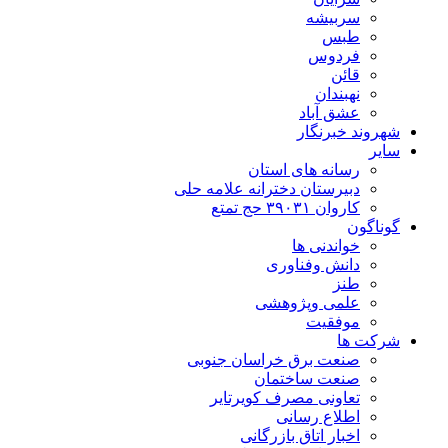
سربیشه
طبس
فردوس
قائن
نهبندان
عشق آباد
شهروند خبرنگار
سایر
رسانه های استان
دبیرستان دخترانه علامه حلی
کاروان ۳۹۰۳۱ حج تمتع
گوناگون
خواندنی ها
دانش وفناوری
طنز
علمی وپژوهشی
موفقیت
شرکت ها
صنعت برق خراسان جنوبی
صنعت ساختمان
تعاونی مصرف کویرتایر
اطلاع رسانی
اخبار اتاق بازرگانی