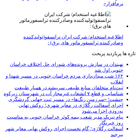
نرم‌افزار»
اطلاعیه استخدام/ شرکت ایران ترانسفو(تولیدکننده
وصادرکننده ترانسفورماتور های برق) :
تازه ها
پربازدید
پربحث
نهبندان در سازش پرونده‌های شورای حل اختلاف خراسان
جنوبی اول شد
۱۶۲ شب میدان‌داری مردم خراسان جنوبی در مسیر شهدا و
انقلاب
ثبت‌نام متخلفان منابع طبیعی سربیشه در همیار طبیعت
شناسایی و قطع ۷ انشعاب غیرمجاز آب در شهرستان زیرکوه
چنشت؛ «سرزمین رنگ‌ها» در مسیر ثبت جهانی گردشگری
اجرای آسفالت رگلاژی در معابر شهری؛ روکش نهایی
به‌زودی اجرا می‌شود
پیام تبریک مدیر شعب بیمه کوثر خراسان جنوبی به مناسبت
روز خبرنگار
آسفالت رگلاژی؛ گام نخست اجرای روکش نهایی معابر شهر
بیرجند