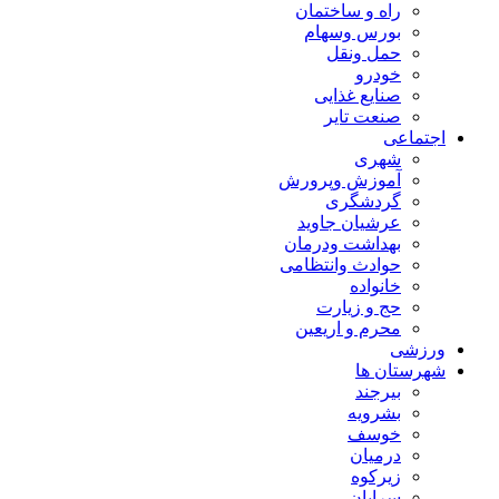
راه و ساختمان
بورس وسهام
حمل ونقل
خودرو
صنایع غذایی
صنعت تایر
اجتماعی
شهری
آموزش وپرورش
گردشگری
عرشیان جاوید
بهداشت ودرمان
حوادث وانتظامی
خانواده
حج و زیارت
محرم و اریعین
ورزشی
شهرستان ها
بیرجند
بشرویه
خوسف
درمیان
زیرکوه
سرایان