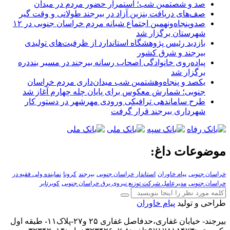
صد و شصتمین شب؛ استمرار حضور مردم در میدان
صف‌های دریافت بنزین آزاد در بیرجند طولانی و وقت گیر
صدوپنجاه‌ونهمین اجتماع شبانه مردم خراسان جنوبی در ۱۲
شهرستان برگزار شد
بازدید رئیس پژوهشگاه استاندارد از ظرفیت‌های تولیدی
بیرجند و شرق کشور
پیاده‌روی خانوادگی اصحاب رسانه بیرجند در مسیر بنددره
برگزار شد
یکصد و پنجاه‌وهشتمین شب میدان‌داری مردم خراسان
جنوبی؛ شمارش معکوس برای پایان چله چهارم آغاز شد
طرح ساماندهی ترافیکی ورودی مهرشهر در دستور کار
شهرداری بیرجند قرار گرفت
موضوعات داغ:
خراسان جنوبی
پیام خاوران
استاندار خراسان جنوبی
بیرجند
کرونا
نماینده ولی فقیه در
خراسان جنوبی
مدیرعامل شرکت توزیع نیروی برق خراسان جنوبی
کویرتایر
طراحی و تولید
پیام خاوران
بیرجند- خیابان غفاری،حدفاصل غفاری ۲۵ و۲۷-پلاک۱۱- طبقه اول