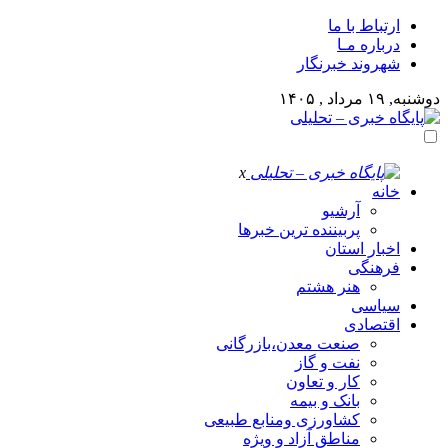
ارتباط با ما
درباره مـا
شهروند خبرنگار
دوشنبه, ۱۹ مرداد , ۱۴۰۵
x
خانه
آرشیو
پربیننده ترین خبرها
اخبار استان
فرهنگی
هنر هشتم
سیاسی
اقتصادی
صنعت معدن،بازرگانی
نفت و گاز
کار و تعاون
بانک و بیمه
کشاورزی ومنابع طبیعی
مناطق آزاد و ویژه