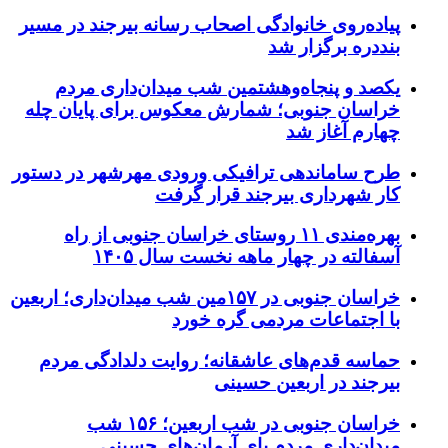
پیاده‌روی خانوادگی اصحاب رسانه بیرجند در مسیر
بنددره برگزار شد
یکصد و پنجاه‌وهشتمین شب میدان‌داری مردم
خراسان جنوبی؛ شمارش معکوس برای پایان چله
چهارم آغاز شد
طرح ساماندهی ترافیکی ورودی مهرشهر در دستور
کار شهرداری بیرجند قرار گرفت
بهره‌مندی ۱۱ روستای خراسان جنوبی از راه
آسفالته در چهار ماهه نخست سال ۱۴۰۵
خراسان جنوبی در ۱۵۷مین شب میدان‌داری؛ اربعین
با اجتماعات مردمی گره خورد
حماسه قدم‌های عاشقانه؛ روایت دلدادگی مردم
بیرجند در اربعین حسینی
خراسان جنوبی در شب اربعین؛ ۱۵۶ شب
میدان‌داری مردم پای آرمان‌های حسینی