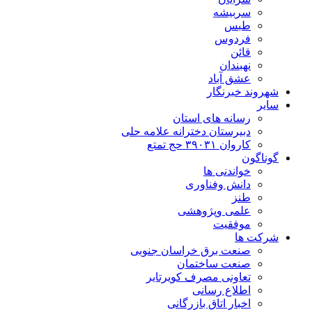
سربیشه
طبس
فردوس
قائن
نهبندان
عشق آباد
شهروند خبرنگار
سایر
رسانه های استان
دبیرستان دخترانه علامه حلی
کاروان ۳۹۰۳۱ حج تمتع
گوناگون
خواندنی ها
دانش وفناوری
طنز
علمی وپژوهشی
موفقیت
شرکت ها
صنعت برق خراسان جنوبی
صنعت ساختمان
تعاونی مصرف کویرتایر
اطلاع رسانی
اخبار اتاق بازرگانی