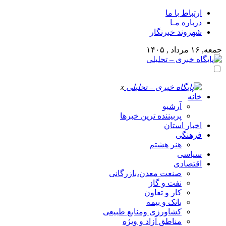
ارتباط با ما
درباره مـا
شهروند خبرنگار
جمعه, ۱۶ مرداد , ۱۴۰۵
x
خانه
آرشیو
پربیننده ترین خبرها
اخبار استان
فرهنگی
هنر هشتم
سیاسی
اقتصادی
صنعت معدن،بازرگانی
نفت و گاز
کار و تعاون
بانک و بیمه
کشاورزی ومنابع طبیعی
مناطق آزاد و ویژه