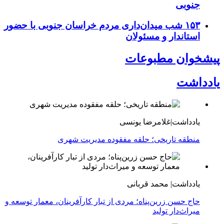
جنوبی
۱۵۳ شب میدان‌داری مردم خراسان جنوبی با حضور
استاندار و مسئولان
پیشخوان مطبوعات
یادداشت
یادداشت|غلامرضا یونسی
منطقه تاریخی؛ حلقه مفقوده مدیریت شهری
یادداشت| محمد قربانی
حاج حسن زرین‌پناه؛ مردی از تبار کارآفرینان، معمار توسعه و
میراث‌دار تولید