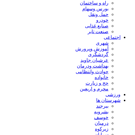
راه و ساختمان
بورس وسهام
حمل ونقل
خودرو
صنایع غذایی
صنعت تایر
اجتماعی
شهری
آموزش وپرورش
گردشگری
عرشیان جاوید
بهداشت ودرمان
حوادث وانتظامی
خانواده
حج و زیارت
محرم و اریعین
ورزشی
شهرستان ها
بیرجند
بشرویه
خوسف
درمیان
زیرکوه
سرایان