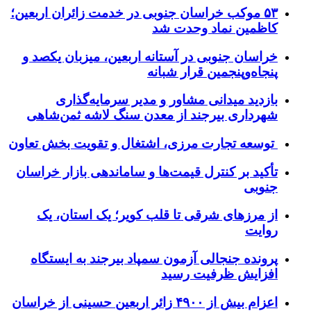
۵۳ موکب خراسان جنوبی در خدمت زائران اربعین؛
کاظمین نماد وحدت شد
خراسان جنوبی در آستانه اربعین، میزبان یکصد و
پنجاه‌وپنجمین قرار شبانه
بازدید میدانی مشاور و مدیر سرمایه‌گذاری
شهرداری بیرجند از معدن سنگ لاشه ثمن‌شاهی
توسعه تجارت مرزی، اشتغال و تقویت بخش تعاون
تأکید بر کنترل قیمت‌ها و ساماندهی بازار خراسان
جنوبی
از مرزهای شرقی تا قلب کویر؛ یک استان، یک
روایت
پرونده جنجالی آزمون سمپاد بیرجند به ایستگاه
افزایش ظرفیت رسید
اعزام بیش از ۴۹۰۰ زائر اربعین حسینی از خراسان