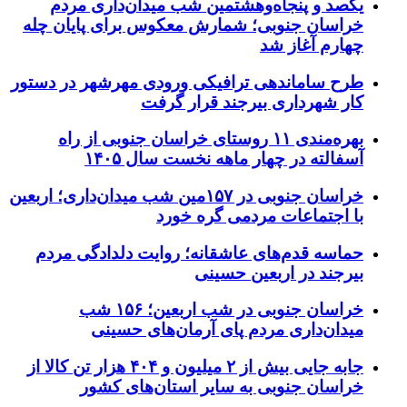
یکصد و پنجاه‌وهشتمین شب میدان‌داری مردم
خراسان جنوبی؛ شمارش معکوس برای پایان چله
چهارم آغاز شد
طرح ساماندهی ترافیکی ورودی مهرشهر در دستور
کار شهرداری بیرجند قرار گرفت
بهره‌مندی ۱۱ روستای خراسان جنوبی از راه
آسفالته در چهار ماهه نخست سال ۱۴۰۵
خراسان جنوبی در ۱۵۷مین شب میدان‌داری؛ اربعین
با اجتماعات مردمی گره خورد
حماسه قدم‌های عاشقانه؛ روایت دلدادگی مردم
بیرجند در اربعین حسینی
خراسان جنوبی در شب اربعین؛ ۱۵۶ شب
میدان‌داری مردم پای آرمان‌های حسینی
جابه جایی بیش از ۲ میلیون و ۴۰۴ هزار تن کالا از
خراسان جنوبی به سایر استان‌های کشور