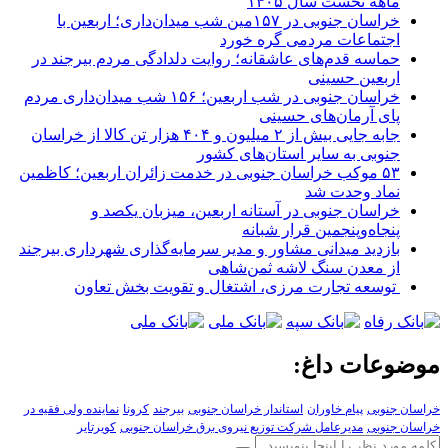
ماهه نخست سال ۱۴۰۵
خراسان جنوبی در ۱۵۷مین شب میدان‌داری؛ اربعین با
اجتماعات مردمی گره خورد
حماسه قدم‌های عاشقانه؛ روایت دلدادگی مردم بیرجند در
اربعین حسینی
خراسان جنوبی در شب اربعین؛ ۱۵۶ شب میدان‌داری مردم
پای آرمان‌های حسینی
جابه جایی بیش از ۲ میلیون و ۴۰۴ هزار تن کالا از خراسان
جنوبی به سایر استان‌های کشور
۵۳ موکب خراسان جنوبی در خدمت زائران اربعین؛ کاظمین
نماد وحدت شد
خراسان جنوبی در آستانه اربعین، میزبان یکصد و
پنجاه‌وپنجمین قرار شبانه
بازدید میدانی مشاور و مدیر سرمایه‌گذاری شهرداری بیرجند
از معدن سنگ لاشه ثمن‌شاهی
توسعه تجارت مرزی، اشتغال و تقویت بخش تعاون
موضوعات داغ:
خراسان جنوبی
پیام خاوران
استاندار خراسان جنوبی
بیرجند
کرونا
نماینده ولی فقیه در
خراسان جنوبی
مدیرعامل شرکت توزیع نیروی برق خراسان جنوبی
کویرتایر