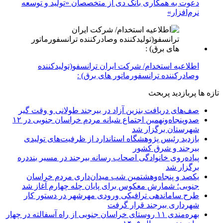
دعوت به همکاری بانک دی از متخصصان «تولید و توسعه
نرم‌افزار»
اطلاعیه استخدام/ شرکت ایران ترانسفو(تولیدکننده
وصادرکننده ترانسفورماتور های برق) :
تازه ها
پربازدید
پربحث
صف‌های دریافت بنزین آزاد در بیرجند طولانی و وقت گیر
صدوپنجاه‌ونهمین اجتماع شبانه مردم خراسان جنوبی در ۱۲
شهرستان برگزار شد
بازدید رئیس پژوهشگاه استاندارد از ظرفیت‌های تولیدی
بیرجند و شرق کشور
پیاده‌روی خانوادگی اصحاب رسانه بیرجند در مسیر بنددره
برگزار شد
یکصد و پنجاه‌وهشتمین شب میدان‌داری مردم خراسان
جنوبی؛ شمارش معکوس برای پایان چله چهارم آغاز شد
طرح ساماندهی ترافیکی ورودی مهرشهر در دستور کار
شهرداری بیرجند قرار گرفت
بهره‌مندی ۱۱ روستای خراسان جنوبی از راه آسفالته در چهار