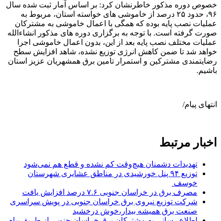
خصوص دوره مذکور خاطرنشان کرد: بر اساس آمار ثبت شده سال
۹۶، حدود ۲۵ درصد از خاموشی های خواسته استان، مربوط به
عملیات نصب پایه بوده که همگی با اعمال خاموشی به مشترکان
صورت گرفته است. با توجه به برگزاری دوره های مذکور انشاءالله
عملیات مختلف نصب پایه بعد از اين، بدون اعمال خاموشی اجرا
خواهد شد تا ضمن کاهش انرژی توزیع نشده، شاهد افزایش سطح
رضایتمندی مشترکین و استمرار تامین برق همشهریان عزیز استان
باشیم.
انتهای پیام/
اخبار مرتبط
تهدیدات دشمنان هیچ‌وقت کم نشده و قطع هم نمی‌شود
توزیع ۹۴ پنل خورشیدی در مناطق عشایری شهرستان
خوسف
مصرف برق در خراسان جنوبی ۷.۶ درصد افزایش یافت
شرکت توزیع نیروی برق خراسان جنوبی در پويش سراسری
صنعت برق هميشه بيدار،خوش درخشید
اطلاع رسانی به مشترکان برق خراسان جنوبی از طریق پیام