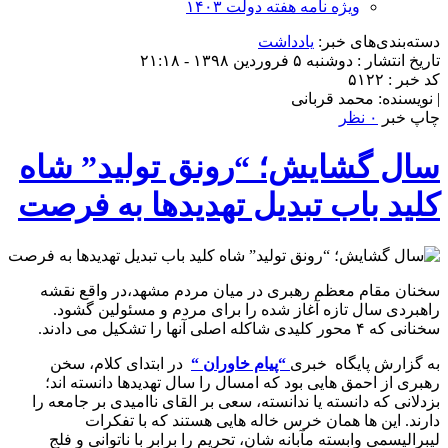
ویژه نامه هفته دولت ۱۴۰۳
دسته‌بندی‌های خبر:
یادداشت
تاریخ انتشار : دوشنبه ۵ فروردین ۱۳۹۸ - ۲۱:۱۸
کد خبر : ۵۱۲۲
| نویسنده: محمد قربانی
چاپ خبر
۰ نظر
سال گشایش؛ “رونق تولید” شاه
کلید باب تبدیل تهدیدها به فرصت
سخنان مقام معظم رهبری در میان مردم مشهد،در واقع نقشه
راهبردی سال تازه آغاز شده را برای مردم و مسئولین گشود.
سخنانی که ۴ محور کلیدی شاکله اصلی آنها را تشکیل می دادند.
به گزارش پایگاه خبری
“پیام خاوران “
در ابتدای کلام، سخن
رهبری از احمق هایی بود که امسال را سال تهدیدها دانسته اند؛
بزدلانی که دانسته یا ندانسته، سعی بر القای ناامیدی بر جامعه را
دارند. این ها همان خرس خاله هایی هستند که با تفکرات
لیبرالیسمی وابسته مآبانه شان، تحریم را برابر با ناتوانی و فلج