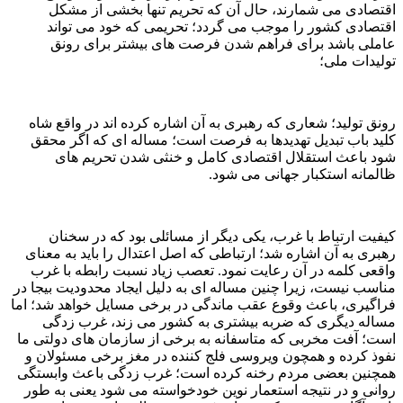
اقتصادی می شمارند، حال آن که تحریم تنها بخشی از مشکل
اقتصادی کشور را موجب می گردد؛ تحریمی که خود می تواند
عاملی باشد برای فراهم شدن فرصت های بیشتر برای رونق
تولیدات ملی؛
رونق تولید؛ شعاری که رهبری به آن اشاره کرده اند در واقع شاه
کلید باب تبدیل تهدیدها به فرصت است؛ مساله ای که اگر محقق
شود باعث استقلال اقتصادی کامل و خنثی شدن تحریم های
ظالمانه استکبار جهانی می شود.
کیفیت ارتباط با غرب، یکی دیگر از مسائلی بود که در سخنان
رهبری به آن اشاره شد؛ ارتباطی که اصل اعتدال را باید به معنای
واقعی کلمه در آن رعایت نمود. تعصب زیاد نسبت رابطه با غرب
مناسب نیست، زیرا چنین مساله ای به دلیل ایجاد محدودیت بیجا در
فراگیری، باعث وقوع عقب ماندگی در برخی مسایل خواهد شد؛ اما
مساله دیگری که ضربه بیشتری به کشور می زند، غرب زدگی
است؛ آفت مخربی که متاسفانه به برخی از سازمان های دولتی ما
نفوذ کرده و همچون ویروسی فلج کننده در مغز برخی مسئولان و
همچنین بعضی مردم رخنه کرده است؛ غرب زدگی باعث وابستگی
روانی و در نتیجه استعمار نوین خودخواسته می شود یعنی به طور