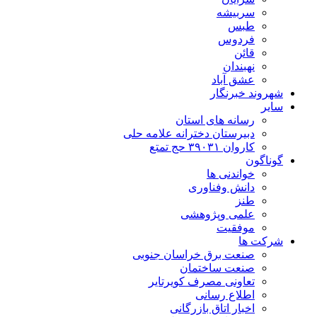
سربیشه
طبس
فردوس
قائن
نهبندان
عشق آباد
شهروند خبرنگار
سایر
رسانه های استان
دبیرستان دخترانه علامه حلی
کاروان ۳۹۰۳۱ حج تمتع
گوناگون
خواندنی ها
دانش وفناوری
طنز
علمی وپژوهشی
موفقیت
شرکت ها
صنعت برق خراسان جنوبی
صنعت ساختمان
تعاونی مصرف کویرتایر
اطلاع رسانی
اخبار اتاق بازرگانی