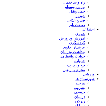
راه و ساختمان
بورس وسهام
حمل ونقل
خودرو
صنایع غذایی
صنعت تایر
اجتماعی
شهری
آموزش وپرورش
گردشگری
عرشیان جاوید
بهداشت ودرمان
حوادث وانتظامی
خانواده
حج و زیارت
محرم و اریعین
ورزشی
شهرستان ها
بیرجند
بشرویه
خوسف
درمیان
زیرکوه
سرایان