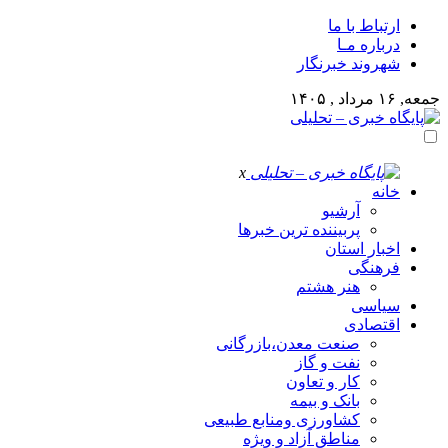
ارتباط با ما
درباره مـا
شهروند خبرنگار
جمعه, ۱۶ مرداد , ۱۴۰۵
x
خانه
آرشیو
پربیننده ترین خبرها
اخبار استان
فرهنگی
هنر هشتم
سیاسی
اقتصادی
صنعت معدن،بازرگانی
نفت و گاز
کار و تعاون
بانک و بیمه
کشاورزی ومنابع طبیعی
مناطق آزاد و ویژه