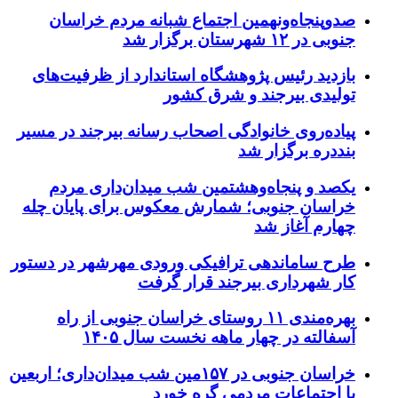
صدوپنجاه‌ونهمین اجتماع شبانه مردم خراسان
جنوبی در ۱۲ شهرستان برگزار شد
بازدید رئیس پژوهشگاه استاندارد از ظرفیت‌های
تولیدی بیرجند و شرق کشور
پیاده‌روی خانوادگی اصحاب رسانه بیرجند در مسیر
بنددره برگزار شد
یکصد و پنجاه‌وهشتمین شب میدان‌داری مردم
خراسان جنوبی؛ شمارش معکوس برای پایان چله
چهارم آغاز شد
طرح ساماندهی ترافیکی ورودی مهرشهر در دستور
کار شهرداری بیرجند قرار گرفت
بهره‌مندی ۱۱ روستای خراسان جنوبی از راه
آسفالته در چهار ماهه نخست سال ۱۴۰۵
خراسان جنوبی در ۱۵۷مین شب میدان‌داری؛ اربعین
با اجتماعات مردمی گره خورد