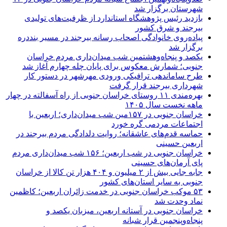
شهرستان برگزار شد
بازدید رئیس پژوهشگاه استاندارد از ظرفیت‌های تولیدی
بیرجند و شرق کشور
پیاده‌روی خانوادگی اصحاب رسانه بیرجند در مسیر بنددره
برگزار شد
یکصد و پنجاه‌وهشتمین شب میدان‌داری مردم خراسان
جنوبی؛ شمارش معکوس برای پایان چله چهارم آغاز شد
طرح ساماندهی ترافیکی ورودی مهرشهر در دستور کار
شهرداری بیرجند قرار گرفت
بهره‌مندی ۱۱ روستای خراسان جنوبی از راه آسفالته در چهار
ماهه نخست سال ۱۴۰۵
خراسان جنوبی در ۱۵۷مین شب میدان‌داری؛ اربعین با
اجتماعات مردمی گره خورد
حماسه قدم‌های عاشقانه؛ روایت دلدادگی مردم بیرجند در
اربعین حسینی
خراسان جنوبی در شب اربعین؛ ۱۵۶ شب میدان‌داری مردم
پای آرمان‌های حسینی
جابه جایی بیش از ۲ میلیون و ۴۰۴ هزار تن کالا از خراسان
جنوبی به سایر استان‌های کشور
۵۳ موکب خراسان جنوبی در خدمت زائران اربعین؛ کاظمین
نماد وحدت شد
خراسان جنوبی در آستانه اربعین، میزبان یکصد و
پنجاه‌وپنجمین قرار شبانه