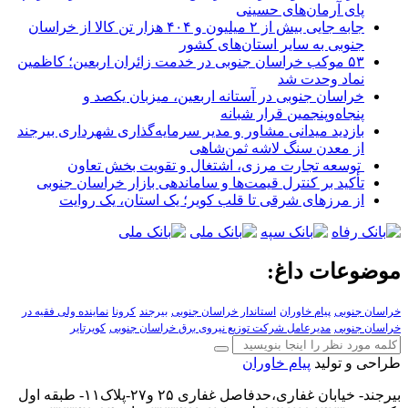
پای آرمان‌های حسینی
جابه جایی بیش از ۲ میلیون و ۴۰۴ هزار تن کالا از خراسان
جنوبی به سایر استان‌های کشور
۵۳ موکب خراسان جنوبی در خدمت زائران اربعین؛ کاظمین
نماد وحدت شد
خراسان جنوبی در آستانه اربعین، میزبان یکصد و
پنجاه‌وپنجمین قرار شبانه
بازدید میدانی مشاور و مدیر سرمایه‌گذاری شهرداری بیرجند
از معدن سنگ لاشه ثمن‌شاهی
توسعه تجارت مرزی، اشتغال و تقویت بخش تعاون
تأکید بر کنترل قیمت‌ها و ساماندهی بازار خراسان جنوبی
از مرزهای شرقی تا قلب کویر؛ یک استان، یک روایت
موضوعات داغ:
خراسان جنوبی
پیام خاوران
استاندار خراسان جنوبی
بیرجند
کرونا
نماینده ولی فقیه در
خراسان جنوبی
مدیرعامل شرکت توزیع نیروی برق خراسان جنوبی
کویرتایر
طراحی و تولید
پیام خاوران
بیرجند- خیابان غفاری،حدفاصل غفاری ۲۵ و۲۷-پلاک۱۱- طبقه اول