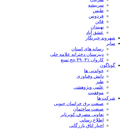
سربیشه
طبس
فردوس
قائن
نهبندان
عشق آباد
شهروند خبرنگار
سایر
رسانه های استان
دبیرستان دخترانه علامه حلی
کاروان ۳۹۰۳۱ حج تمتع
گوناگون
خواندنی ها
دانش وفناوری
طنز
علمی وپژوهشی
موفقیت
شرکت ها
صنعت برق خراسان جنوبی
صنعت ساختمان
تعاونی مصرف کویرتایر
اطلاع رسانی
اخبار اتاق بازرگانی