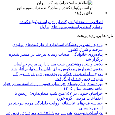
اطلاعیه استخدام/ شرکت ایران ترانسفو(تولیدکننده
وصادرکننده ترانسفورماتور های برق) :
تازه ها
پربازدید
پربحث
بازدید رئیس پژوهشگاه استاندارد از ظرفیت‌های تولیدی
بیرجند و شرق کشور
پیاده‌روی خانوادگی اصحاب رسانه بیرجند در مسیر بنددره
برگزار شد
یکصد و پنجاه‌وهشتمین شب میدان‌داری مردم خراسان
جنوبی؛ شمارش معکوس برای پایان چله چهارم آغاز شد
طرح ساماندهی ترافیکی ورودی مهرشهر در دستور کار
شهرداری بیرجند قرار گرفت
بهره‌مندی ۱۱ روستای خراسان جنوبی از راه آسفالته در چهار
ماهه نخست سال ۱۴۰۵
خراسان جنوبی در ۱۵۷مین شب میدان‌داری؛ اربعین با
اجتماعات مردمی گره خورد
حماسه قدم‌های عاشقانه؛ روایت دلدادگی مردم بیرجند در
اربعین حسینی
خراسان جنوبی در شب اربعین؛ ۱۵۶ شب میدان‌داری مردم