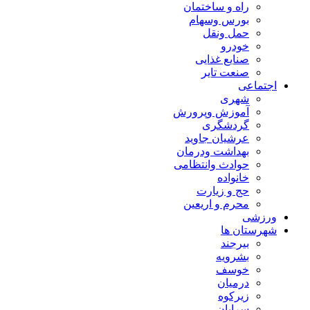
راه و ساختمان
بورس وسهام
حمل ونقل
خودرو
صنایع غذایی
صنعت تایر
اجتماعی
شهری
آموزش وپرورش
گردشگری
عرشیان جاوید
بهداشت ودرمان
حوادث وانتظامی
خانواده
حج و زیارت
محرم و اریعین
ورزشی
شهرستان ها
بیرجند
بشرویه
خوسف
درمیان
زیرکوه
سرایان