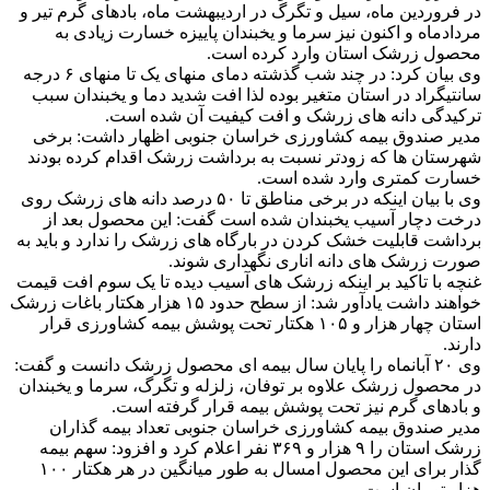
در فروردین ماه، سیل و تگرگ در اردیبهشت ماه، بادهای گرم تیر و
مردادماه و اکنون نیز سرما و یخبندان پاییزه خسارت زیادی به
محصول زرشک استان وارد کرده است.
وی بیان کرد: در چند شب گذشته دمای منهای یک تا منهای ۶ درجه
سانتیگراد در استان متغیر بوده لذا افت شدید دما و یخبندان سبب
ترکیدگی دانه های زرشک و افت کیفیت آن شده است.
مدیر صندوق بیمه کشاورزی خراسان جنوبی اظهار داشت: برخی
شهرستان ها که زودتر نسبت به برداشت زرشک اقدام کرده بودند
خسارت کمتری وارد شده است.
وی با بیان اینکه در برخی مناطق تا ۵۰ درصد دانه های زرشک روی
درخت دچار آسیب یخبندان شده است گفت: این محصول بعد از
برداشت قابلیت خشک کردن در بارگاه های زرشک را ندارد و باید به
صورت زرشک های دانه اناری نگهداری شوند.
غنچه با تاکید بر اینکه زرشک های آسیب دیده تا یک سوم افت قیمت
خواهند داشت یادآور شد: از سطح حدود ۱۵ هزار هکتار باغات زرشک
استان چهار هزار و ۱۰۵ هکتار تحت پوشش بیمه کشاورزی قرار
دارند.
وی ۲۰ آبانماه را پایان سال بیمه ای محصول زرشک دانست و گفت:
در محصول زرشک علاوه بر توفان، زلزله و تگرگ، سرما و یخبندان
و بادهای گرم نیز تحت پوشش بیمه قرار گرفته است.
مدیر صندوق بیمه کشاورزی خراسان جنوبی تعداد بیمه گذاران
زرشک استان را ۹ هزار و ۳۶۹ نفر اعلام کرد و افزود: سهم بیمه
گذار برای این محصول امسال به طور میانگین در هر هکتار ۱۰۰
هزار تومان است.