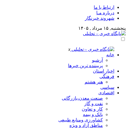
ارتباط با ما
درباره مـا
شهروند خبرنگار
پنجشنبه, ۱۵ مرداد , ۱۴۰۵
x
خانه
آرشیو
پربیننده ترین خبرها
اخبار استان
فرهنگی
هنر هشتم
سیاسی
اقتصادی
صنعت معدن،بازرگانی
نفت و گاز
کار و تعاون
بانک و بیمه
کشاورزی ومنابع طبیعی
مناطق آزاد و ویژه