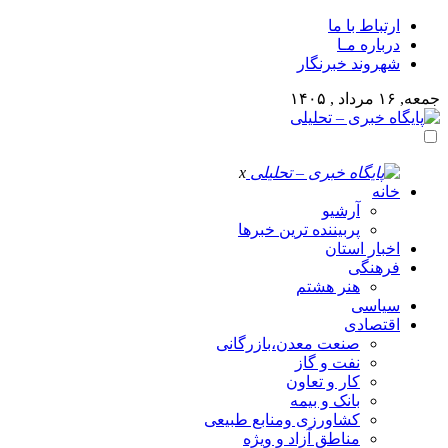
ارتباط با ما
درباره مـا
شهروند خبرنگار
جمعه, ۱۶ مرداد , ۱۴۰۵
x
خانه
آرشیو
پربیننده ترین خبرها
اخبار استان
فرهنگی
هنر هشتم
سیاسی
اقتصادی
صنعت معدن،بازرگانی
نفت و گاز
کار و تعاون
بانک و بیمه
کشاورزی ومنابع طبیعی
مناطق آزاد و ویژه