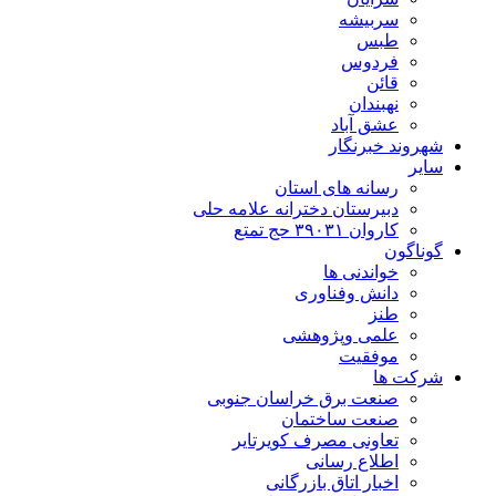
سربیشه
طبس
فردوس
قائن
نهبندان
عشق آباد
شهروند خبرنگار
سایر
رسانه های استان
دبیرستان دخترانه علامه حلی
کاروان ۳۹۰۳۱ حج تمتع
گوناگون
خواندنی ها
دانش وفناوری
طنز
علمی وپژوهشی
موفقیت
شرکت ها
صنعت برق خراسان جنوبی
صنعت ساختمان
تعاونی مصرف کویرتایر
اطلاع رسانی
اخبار اتاق بازرگانی