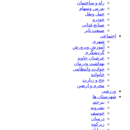
راه و ساختمان
بورس وسهام
حمل ونقل
خودرو
صنایع غذایی
صنعت تایر
اجتماعی
شهری
آموزش وپرورش
گردشگری
عرشیان جاوید
بهداشت ودرمان
حوادث وانتظامی
خانواده
حج و زیارت
محرم و اریعین
ورزشی
شهرستان ها
بیرجند
بشرویه
خوسف
درمیان
زیرکوه
سرایان