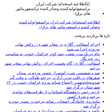
اطلاعیه استخدام/ شرکت ایران ترانسفو(تولیدکننده
وصادرکننده ترانسفورماتور های برق) :
تازه ها
پربازدید
پربحث
اجرای آسفالت رگلاژی در معابر شهری؛ روکش نهایی
به‌زودی اجرا می‌شود
پیام تبریک مدیر شعب بیمه کوثر خراسان جنوبی به مناسبت
روز خبرنگار
آسفالت رگلاژی؛ گام نخست اجرای روکش نهایی معابر شهر
بیرجند
صد و شصتمین شب؛ استمرار حضور مردم در میدان
صف‌های دریافت بنزین آزاد در بیرجند طولانی و وقت گیر
صدوپنجاه‌ونهمین اجتماع شبانه مردم خراسان جنوبی در ۱۲
شهرستان برگزار شد
بازدید رئیس پژوهشگاه استاندارد از ظرفیت‌های تولیدی
بیرجند و شرق کشور
پیاده‌روی خانوادگی اصحاب رسانه بیرجند در مسیر بنددره
برگزار شد
یکصد و پنجاه‌وهشتمین شب میدان‌داری مردم خراسان