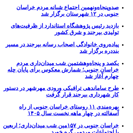
صدوپنجاه‌ونهمین اجتماع شبانه مردم خراسان
جنوبی در ۱۲ شهرستان برگزار شد
بازدید رئیس پژوهشگاه استاندارد از ظرفیت‌های
تولیدی بیرجند و شرق کشور
پیاده‌روی خانوادگی اصحاب رسانه بیرجند در مسیر
بنددره برگزار شد
یکصد و پنجاه‌وهشتمین شب میدان‌داری مردم
خراسان جنوبی؛ شمارش معکوس برای پایان چله
چهارم آغاز شد
طرح ساماندهی ترافیکی ورودی مهرشهر در دستور
کار شهرداری بیرجند قرار گرفت
بهره‌مندی ۱۱ روستای خراسان جنوبی از راه
آسفالته در چهار ماهه نخست سال ۱۴۰۵
خراسان جنوبی در ۱۵۷مین شب میدان‌داری؛ اربعین
با اجتماعات مردمی گره خورد