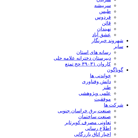
سربیشه
طبس
فردوس
قائن
نهبندان
عشق آباد
شهروند خبرنگار
سایر
رسانه های استان
دبیرستان دخترانه علامه حلی
کاروان ۳۹۰۳۱ حج تمتع
گوناگون
خواندنی ها
دانش وفناوری
طنز
علمی وپژوهشی
موفقیت
شرکت ها
صنعت برق خراسان جنوبی
صنعت ساختمان
تعاونی مصرف کویرتایر
اطلاع رسانی
اخبار اتاق بازرگانی