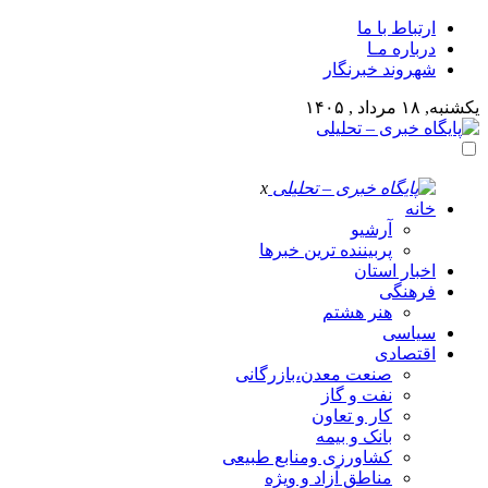
ارتباط با ما
درباره مـا
شهروند خبرنگار
یکشنبه, ۱۸ مرداد , ۱۴۰۵
x
خانه
آرشیو
پربیننده ترین خبرها
اخبار استان
فرهنگی
هنر هشتم
سیاسی
اقتصادی
صنعت معدن،بازرگانی
نفت و گاز
کار و تعاون
بانک و بیمه
کشاورزی ومنابع طبیعی
مناطق آزاد و ویژه