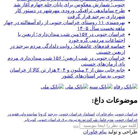
جنوبی؛ شمارش معکوس برای پایان چله چهارم آغاز شد
طرح ساماندهی ترافیکی ورودی مهرشهر در دستور کار
شهرداری بیرجند قرار گرفت
بهره‌مندی ۱۱ روستای خراسان جنوبی از راه آسفالته در چهار
ماهه نخست سال ۱۴۰۵
خراسان جنوبی در ۱۵۷مین شب میدان‌داری؛ اربعین با
اجتماعات مردمی گره خورد
حماسه قدم‌های عاشقانه؛ روایت دلدادگی مردم بیرجند در
اربعین حسینی
خراسان جنوبی در شب اربعین؛ ۱۵۶ شب میدان‌داری مردم
پای آرمان‌های حسینی
جابه جایی بیش از ۲ میلیون و ۴۰۴ هزار تن کالا از خراسان
جنوبی به سایر استان‌های کشور
موضوعات داغ:
خراسان جنوبی
پیام خاوران
استاندار خراسان جنوبی
بیرجند
کرونا
نماینده ولی فقیه در
خراسان جنوبی
مدیرعامل شرکت توزیع نیروی برق خراسان جنوبی
کویرتایر
طراحی و تولید
پیام خاوران