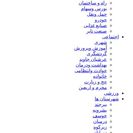
راه و ساختمان
بورس وسهام
حمل ونقل
خودرو
صنایع غذایی
صنعت تایر
اجتماعی
شهری
آموزش وپرورش
گردشگری
عرشیان جاوید
بهداشت ودرمان
حوادث وانتظامی
خانواده
حج و زیارت
محرم و اریعین
ورزشی
شهرستان ها
بیرجند
بشرویه
خوسف
درمیان
زیرکوه
سرایان