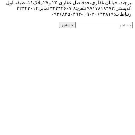
بیرجند- خیابان غفاری،حدفاصل غفاری ۲۵ و۲۷-پلاک۱۱- طبقه اول
-کدپستی:۹۷۱۷۸۱۸۴۷۳ تلفن:۸-۳۲۳۴۲۶۰۷ نمابر:۳۲۳۴۲۰۱۴
ارتباطات:۰۹۰۳۰۶۴۳۸۱۹ -۰۹۳۶۸۳۵۰۴۹۴
جستجو