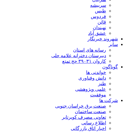
سربیشه
طبس
فردوس
قائن
نهبندان
عشق آباد
شهروند خبرنگار
سایر
رسانه های استان
دبیرستان دخترانه علامه حلی
کاروان ۳۹۰۳۱ حج تمتع
گوناگون
خواندنی ها
دانش وفناوری
طنز
علمی وپژوهشی
موفقیت
شرکت ها
صنعت برق خراسان جنوبی
صنعت ساختمان
تعاونی مصرف کویرتایر
اطلاع رسانی
اخبار اتاق بازرگانی