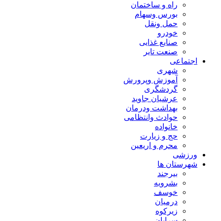
راه و ساختمان
بورس وسهام
حمل ونقل
خودرو
صنایع غذایی
صنعت تایر
اجتماعی
شهری
آموزش وپرورش
گردشگری
عرشیان جاوید
بهداشت ودرمان
حوادث وانتظامی
خانواده
حج و زیارت
محرم و اریعین
ورزشی
شهرستان ها
بیرجند
بشرویه
خوسف
درمیان
زیرکوه
سرایان