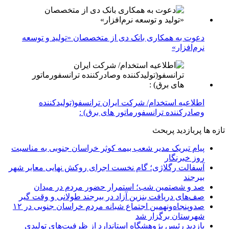
دعوت به همکاری بانک دی از متخصصان «تولید و توسعه
نرم‌افزار»
اطلاعیه استخدام/ شرکت ایران ترانسفو(تولیدکننده
وصادرکننده ترانسفورماتور های برق) :
تازه ها
پربازدید
پربحث
پیام تبریک مدیر شعب بیمه کوثر خراسان جنوبی به مناسبت
روز خبرنگار
آسفالت رگلاژی؛ گام نخست اجرای روکش نهایی معابر شهر
بیرجند
صد و شصتمین شب؛ استمرار حضور مردم در میدان
صف‌های دریافت بنزین آزاد در بیرجند طولانی و وقت گیر
صدوپنجاه‌ونهمین اجتماع شبانه مردم خراسان جنوبی در ۱۲
شهرستان برگزار شد
بازدید رئیس پژوهشگاه استاندارد از ظرفیت‌های تولیدی