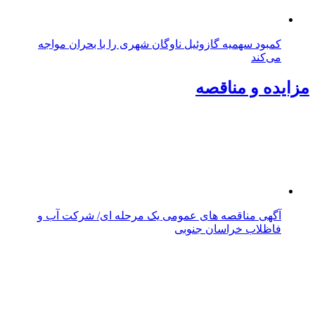
استخدام
دعوت به همکاری بانک دی از متخصصان «تولید و توسعه
نرم‌افزار»
اطلاعیه استخدام/ شرکت ایران ترانسفو(تولیدکننده
وصادرکننده ترانسفورماتور های برق) :
تازه ها
پربازدید
پربحث
صف‌های دریافت بنزین آزاد در بیرجند طولانی و وقت گیر
صدوپنجاه‌ونهمین اجتماع شبانه مردم خراسان جنوبی در ۱۲
شهرستان برگزار شد
بازدید رئیس پژوهشگاه استاندارد از ظرفیت‌های تولیدی
بیرجند و شرق کشور
پیاده‌روی خانوادگی اصحاب رسانه بیرجند در مسیر بنددره
برگزار شد