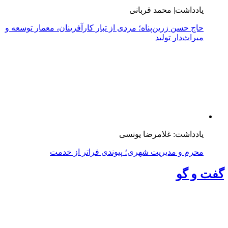
یادداشت| محمد قربانی
حاج حسن زرین‌پناه؛ مردی از تبار کارآفرینان، معمار توسعه و
میراث‌دار تولید
یادداشت: غلامرضا یونسی
محرم و مدیریت شهری؛ پیوندی فراتر از خدمت
گفت و گو
از بحران نقدینگی تا تصاحب بیش از ۷۰ درصد بازار جرم
نسوز ایران
همسر شهید ثقفی‌فر، محافظ و دستیار ویژه رهبر شهید