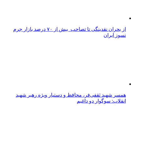
انقلاب: سوگوار دو داغیم
کمبود سهمیه گازوئیل ناوگان شهری را با بحران مواجه
می‌کند
مزایده و مناقصه
آگهی مناقصه های عمومی یک مرحله ای/ شرکت آب و
فاظلاب خراسان جنوبی
واگذاری خدمات امور نقلیه شرکت آب منطقه ای خراسان
جنوبی در سال ۱۴۰۴-شرکت آب منطقه ای خراسان جنوبی