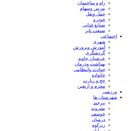
راه و ساختمان
بورس وسهام
حمل ونقل
خودرو
صنایع غذایی
صنعت تایر
اجتماعی
شهری
آموزش وپرورش
گردشگری
عرشیان جاوید
بهداشت ودرمان
حوادث وانتظامی
خانواده
حج و زیارت
محرم و اریعین
ورزشی
شهرستان ها
بیرجند
بشرویه
خوسف
درمیان
زیرکوه
سرایان