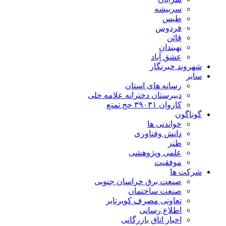
سربیشه
طبس
فردوس
قائن
نهبندان
عشق آباد
شهروند خبرنگار
سایر
رسانه های استان
دبیرستان دخترانه علامه حلی
کاروان ۳۹۰۳۱ حج تمتع
گوناگون
خواندنی ها
دانش وفناوری
طنز
علمی وپژوهشی
موفقیت
شرکت ها
صنعت برق خراسان جنوبی
صنعت ساختمان
تعاونی مصرف کویرتایر
اطلاع رسانی
اخبار اتاق بازرگانی