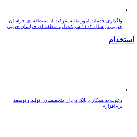
یکصد و پنجاه‌وهشتمین شب میدان‌داری مردم خراسان
جنوبی؛ شمارش معکوس برای پایان چله چهارم آغاز شد
طرح ساماندهی ترافیکی ورودی مهرشهر در دستور کار
شهرداری بیرجند قرار گرفت
بهره‌مندی ۱۱ روستای خراسان جنوبی از راه آسفالته در چهار
ماهه نخست سال ۱۴۰۵
خراسان جنوبی در ۱۵۷مین شب میدان‌داری؛ اربعین با
اجتماعات مردمی گره خورد
حماسه قدم‌های عاشقانه؛ روایت دلدادگی مردم بیرجند در
اربعین حسینی
خراسان جنوبی در شب اربعین؛ ۱۵۶ شب میدان‌داری مردم
پای آرمان‌های حسینی
جابه جایی بیش از ۲ میلیون و ۴۰۴ هزار تن کالا از خراسان
جنوبی به سایر استان‌های کشور
۵۳ موکب خراسان جنوبی در خدمت زائران اربعین؛ کاظمین
نماد وحدت شد
خراسان جنوبی در آستانه اربعین، میزبان یکصد و
پنجاه‌وپنجمین قرار شبانه
بازدید میدانی مشاور و مدیر سرمایه‌گذاری شهرداری بیرجند
از معدن سنگ لاشه ثمن‌شاهی
توسعه تجارت مرزی، اشتغال و تقویت بخش تعاون