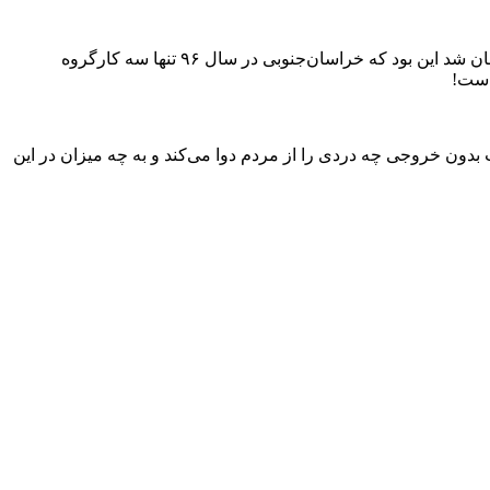
گفتنی است؛ کارگروه سلامت و امنیت غذایی استان پس از گذشت یک ساعت و ۱۵ دقیقه خروجی قابل توجهی نداشت و تنها چیزی که عایدمان شد این بود که خراسان‌جنوبی در سال ۹۶ تنها سه کارگروه
 است!
بدون خروجی چه دردی را از مردم دوا می‌کند و به چه میزان در این