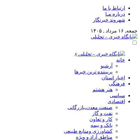
ارتباط با ما
درباره مـا
شهروند خبرنگار
جمعه, ۱۶ مرداد , ۱۴۰۵
x
خانه
آرشیو
پربیننده ترین خبرها
اخبار استان
فرهنگی
هنر هشتم
سیاسی
اقتصادی
صنعت معدن،بازرگانی
نفت و گاز
کار و تعاون
بانک و بیمه
کشاورزی ومنابع طبیعی
مناطق آزاد و ویژه