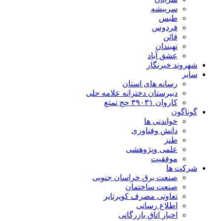
سربیشه
طبس
فردوس
قائن
نهبندان
عشق آباد
شهروند خبرنگار
سایر
رسانه های استان
دبیرستان دخترانه علامه حلی
کاروان ۳۹۰۳۱ حج تمتع
گوناگون
خواندنی ها
دانش وفناوری
طنز
علمی وپژوهشی
موفقیت
شرکت ها
صنعت برق خراسان جنوبی
صنعت ساختمان
تعاونی مصرف کویرتایر
اطلاع رسانی
اخبار اتاق بازرگانی