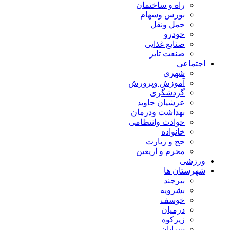
راه و ساختمان
بورس وسهام
حمل ونقل
خودرو
صنایع غذایی
صنعت تایر
اجتماعی
شهری
آموزش وپرورش
گردشگری
عرشیان جاوید
بهداشت ودرمان
حوادث وانتظامی
خانواده
حج و زیارت
محرم و اریعین
ورزشی
شهرستان ها
بیرجند
بشرویه
خوسف
درمیان
زیرکوه
سرایان