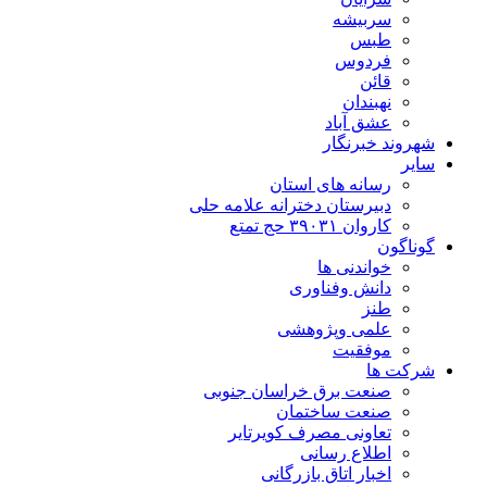
سربیشه
طبس
فردوس
قائن
نهبندان
عشق آباد
شهروند خبرنگار
سایر
رسانه های استان
دبیرستان دخترانه علامه حلی
کاروان ۳۹۰۳۱ حج تمتع
گوناگون
خواندنی ها
دانش وفناوری
طنز
علمی وپژوهشی
موفقیت
شرکت ها
صنعت برق خراسان جنوبی
صنعت ساختمان
تعاونی مصرف کویرتایر
اطلاع رسانی
اخبار اتاق بازرگانی