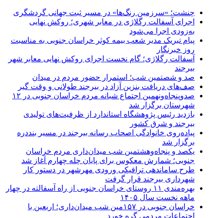
چنشت؛ «سرزمین رنگ‌ها» در مسیر ثبت جهانی گردشگری
اجرای آسفالت رگلاژی در معابر شهری؛ روکش نهایی
به‌زودی اجرا می‌شود
پیام تبریک مدیر شعب بیمه کوثر خراسان جنوبی به مناسبت
روز خبرنگار
آسفالت رگلاژی؛ گام نخست اجرای روکش نهایی معابر شهر
بیرجند
صد و شصتمین شب؛ استمرار حضور مردم در میدان
صف‌های دریافت بنزین آزاد در بیرجند طولانی و وقت گیر
صدوپنجاه‌ونهمین اجتماع شبانه مردم خراسان جنوبی در ۱۲
شهرستان برگزار شد
بازدید رئیس پژوهشگاه استاندارد از ظرفیت‌های تولیدی
بیرجند و شرق کشور
پیاده‌روی خانوادگی اصحاب رسانه بیرجند در مسیر بنددره
برگزار شد
یکصد و پنجاه‌وهشتمین شب میدان‌داری مردم خراسان
جنوبی؛ شمارش معکوس برای پایان چله چهارم آغاز شد
طرح ساماندهی ترافیکی ورودی مهرشهر در دستور کار
شهرداری بیرجند قرار گرفت
بهره‌مندی ۱۱ روستای خراسان جنوبی از راه آسفالته در چهار
ماهه نخست سال ۱۴۰۵
خراسان جنوبی در ۱۵۷مین شب میدان‌داری؛ اربعین با
اجتماعات مردمی گره خورد