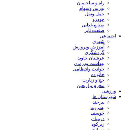
راه و ساختمان
بورس وسهام
حمل ونقل
خودرو
صنایع غذایی
صنعت تایر
اجتماعی
شهری
آموزش وپرورش
گردشگری
عرشیان جاوید
بهداشت ودرمان
حوادث وانتظامی
خانواده
حج و زیارت
محرم و اریعین
ورزشی
شهرستان ها
بیرجند
بشرویه
خوسف
درمیان
زیرکوه
سرایان