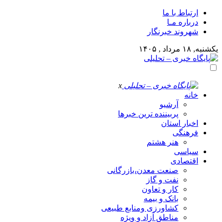
ارتباط با ما
درباره مـا
شهروند خبرنگار
یکشنبه, ۱۸ مرداد , ۱۴۰۵
x
خانه
آرشیو
پربیننده ترین خبرها
اخبار استان
فرهنگی
هنر هشتم
سیاسی
اقتصادی
صنعت معدن،بازرگانی
نفت و گاز
کار و تعاون
بانک و بیمه
کشاورزی ومنابع طبیعی
مناطق آزاد و ویژه