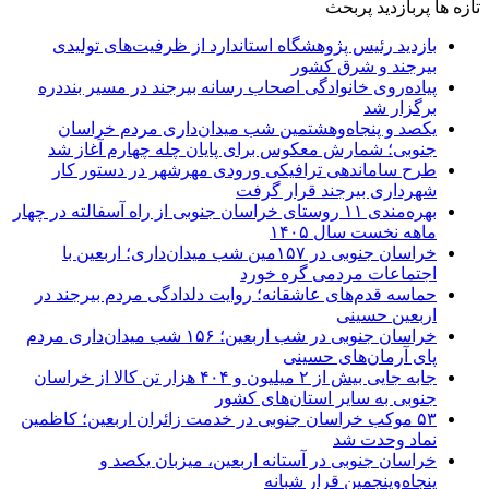
تازه ها
پربازدید
پربحث
بازدید رئیس پژوهشگاه استاندارد از ظرفیت‌های تولیدی
بیرجند و شرق کشور
پیاده‌روی خانوادگی اصحاب رسانه بیرجند در مسیر بنددره
برگزار شد
یکصد و پنجاه‌وهشتمین شب میدان‌داری مردم خراسان
جنوبی؛ شمارش معکوس برای پایان چله چهارم آغاز شد
طرح ساماندهی ترافیکی ورودی مهرشهر در دستور کار
شهرداری بیرجند قرار گرفت
بهره‌مندی ۱۱ روستای خراسان جنوبی از راه آسفالته در چهار
ماهه نخست سال ۱۴۰۵
خراسان جنوبی در ۱۵۷مین شب میدان‌داری؛ اربعین با
اجتماعات مردمی گره خورد
حماسه قدم‌های عاشقانه؛ روایت دلدادگی مردم بیرجند در
اربعین حسینی
خراسان جنوبی در شب اربعین؛ ۱۵۶ شب میدان‌داری مردم
پای آرمان‌های حسینی
جابه جایی بیش از ۲ میلیون و ۴۰۴ هزار تن کالا از خراسان
جنوبی به سایر استان‌های کشور
۵۳ موکب خراسان جنوبی در خدمت زائران اربعین؛ کاظمین
نماد وحدت شد
خراسان جنوبی در آستانه اربعین، میزبان یکصد و
پنجاه‌وپنجمین قرار شبانه