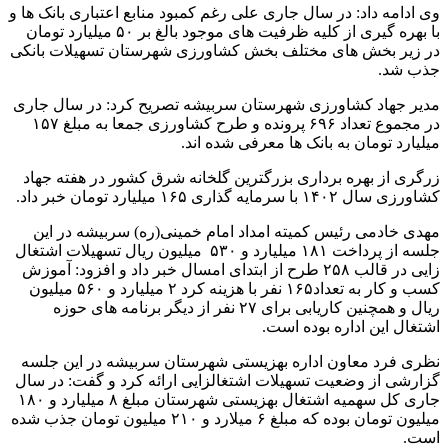
وی ادامه داد: در سال جاری علی رغم کمبود منابع اعتباری بانک ها و
با بهره گیری از کلیه ظرفیت های موجود بالغ بر ۵۰ میلیارد تومان
در زیر بخش های مختلف بخش کشاورزی شهرستان تسهیلات بانکی
جذب شد.
مدیر جهاد کشاورزی شهرستان سربیشه تصریح کرد: در سال جاری
در مجموع تعداد ۶۹۶ پرونده و طرح کشاورزی جمعا به مبلغ ۱۵۷
میلیارد تومان به بانک ها معرفی شده اند.
زرگری از بهره برداری بزرگترین گلخانه شرق کشور در هفته جهاد
کشاورزی سال ۱۴۰۲ با سرمایه گذاری ۱۶۵ میلیارد تومان خبر داد.
مهدی خادمی رئیس کمیته امداد امام خمینی(ره) سربیشه در این
جلسه از پرداخت ۱۸۱ میلیارد و ۵۳۰ میلیون ریال تسهیلات اشتغال
زایی در قالب ۲۵۸ طرح از ابتدای امسال خبر داد و افزود: آموزش
کسب و کار به تعداد۱۶۵ نفر با هزینه کرد ۲ میلیارد و ۵۶۰ میلیون
ریال و همچنین کاریابی برای ۲۷ نفر از دیگر برنامه های حوزه
اشتغال این اداره بوده است.
نظری فرد معاون اداره بهزیستی شهرستان سربیشه در این جلسه
گزارشی از وضعیت تسهیلات اشتغالزایی ارائه کرد و گفت: در سال
جاری کل سهمیه اشتغال بهزیستی شهرستان مبلغ ۸ میلیارد و ۱۸۰
میلیون تومان بوده که مبلغ ۶ میلارد و ۲۱۰ میلیون تومان جذب شده
است.