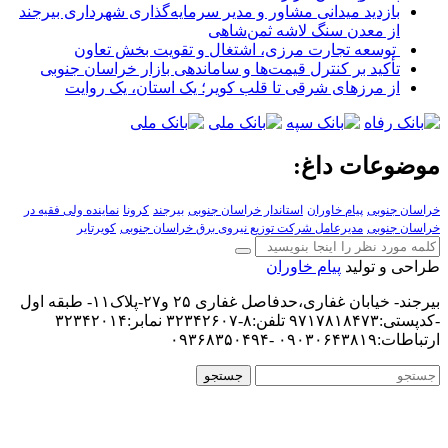
بازدید میدانی مشاور و مدیر سرمایه‌گذاری شهرداری بیرجند
از معدن سنگ لاشه ثمن‌شاهی
توسعه تجارت مرزی، اشتغال و تقویت بخش تعاون
تأکید بر کنترل قیمت‌ها و ساماندهی بازار خراسان جنوبی
از مرزهای شرقی تا قلب کویر؛ یک استان، یک روایت
موضوعات داغ:
خراسان جنوبی
پیام خاوران
استاندار خراسان جنوبی
بیرجند
کرونا
نماینده ولی فقیه در
خراسان جنوبی
مدیرعامل شرکت توزیع نیروی برق خراسان جنوبی
کویرتایر
طراحی و تولید
پیام خاوران
بیرجند- خیابان غفاری،حدفاصل غفاری ۲۵ و۲۷-پلاک۱۱- طبقه اول
-کدپستی:۹۷۱۷۸۱۸۴۷۳ تلفن:۸-۳۲۳۴۲۶۰۷ نمابر:۳۲۳۴۲۰۱۴
ارتباطات:۰۹۰۳۰۶۴۳۸۱۹ -۰۹۳۶۸۳۵۰۴۹۴
جستجو