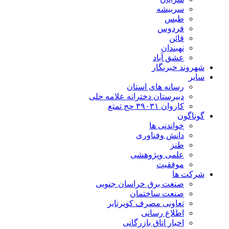
سربیشه
طبس
فردوس
قائن
نهبندان
عشق آباد
شهروند خبرنگار
سایر
رسانه های استان
دبیرستان دخترانه علامه حلی
کاروان ۳۹۰۳۱ حج تمتع
گوناگون
خواندنی ها
دانش وفناوری
طنز
علمی وپژوهشی
موفقیت
شرکت ها
صنعت برق خراسان جنوبی
صنعت ساختمان
تعاونی مصرف کویرتایر
اطلاع رسانی
اخبار اتاق بازرگانی