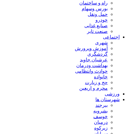
راه و ساختمان
بورس وسهام
حمل ونقل
خودرو
صنایع غذایی
صنعت تایر
اجتماعی
شهری
آموزش وپرورش
گردشگری
عرشیان جاوید
بهداشت ودرمان
حوادث وانتظامی
خانواده
حج و زیارت
محرم و اریعین
ورزشی
شهرستان ها
بیرجند
بشرویه
خوسف
درمیان
زیرکوه
سرایان