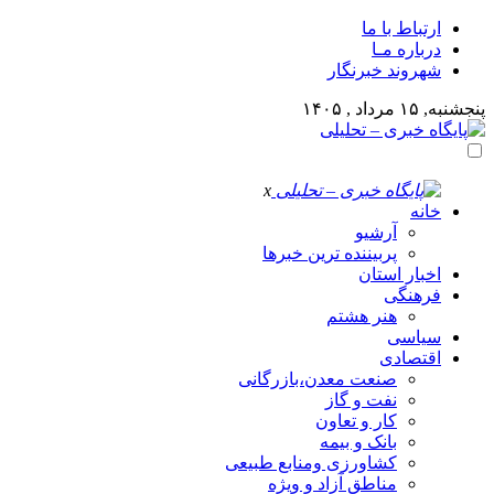
ارتباط با ما
درباره مـا
شهروند خبرنگار
پنجشنبه, ۱۵ مرداد , ۱۴۰۵
x
خانه
آرشیو
پربیننده ترین خبرها
اخبار استان
فرهنگی
هنر هشتم
سیاسی
اقتصادی
صنعت معدن،بازرگانی
نفت و گاز
کار و تعاون
بانک و بیمه
کشاورزی ومنابع طبیعی
مناطق آزاد و ویژه