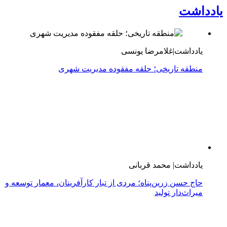
یادداشت
یادداشت|غلامرضا یونسی
منطقه تاریخی؛ حلقه مفقوده مدیریت شهری
یادداشت| محمد قربانی
حاج حسن زرین‌پناه؛ مردی از تبار کارآفرینان، معمار توسعه و
میراث‌دار تولید