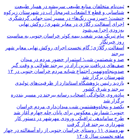
ثبت‌نام متخلفان منابع طبیعی سربیشه در همیار طبیعت
شناسایی و قطع ۷ انشعاب غیرمجاز آب در شهرستان زیرکوه
چنشت؛ «سرزمین رنگ‌ها» در مسیر ثبت جهانی گردشگری
اجرای آسفالت رگلاژی در معابر شهری؛ روکش نهایی
به‌زودی اجرا می‌شود
پیام تبریک مدیر شعب بیمه کوثر خراسان جنوبی به مناسبت
روز خبرنگار
آسفالت رگلاژی؛ گام نخست اجرای روکش نهایی معابر شهر
بیرجند
صد و شصتمین شب؛ استمرار حضور مردم در میدان
صف‌های دریافت بنزین آزاد در بیرجند طولانی و وقت گیر
صدوپنجاه‌ونهمین اجتماع شبانه مردم خراسان جنوبی در ۱۲
شهرستان برگزار شد
بازدید رئیس پژوهشگاه استاندارد از ظرفیت‌های تولیدی
بیرجند و شرق کشور
پیاده‌روی خانوادگی اصحاب رسانه بیرجند در مسیر بنددره
برگزار شد
یکصد و پنجاه‌وهشتمین شب میدان‌داری مردم خراسان
جنوبی؛ شمارش معکوس برای پایان چله چهارم آغاز شد
طرح ساماندهی ترافیکی ورودی مهرشهر در دستور کار
شهرداری بیرجند قرار گرفت
بهره‌مندی ۱۱ روستای خراسان جنوبی از راه آسفالته در چهار
ماهه نخست سال ۱۴۰۵