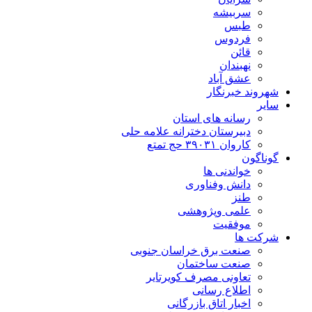
سربیشه
طبس
فردوس
قائن
نهبندان
عشق آباد
شهروند خبرنگار
سایر
رسانه های استان
دبیرستان دخترانه علامه حلی
کاروان ۳۹۰۳۱ حج تمتع
گوناگون
خواندنی ها
دانش وفناوری
طنز
علمی وپژوهشی
موفقیت
شرکت ها
صنعت برق خراسان جنوبی
صنعت ساختمان
تعاونی مصرف کویرتایر
اطلاع رسانی
اخبار اتاق بازرگانی