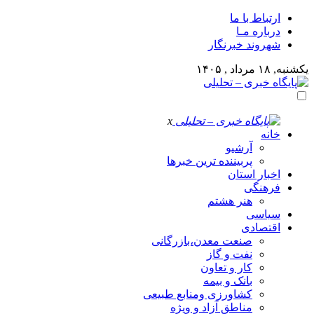
ارتباط با ما
درباره مـا
شهروند خبرنگار
یکشنبه, ۱۸ مرداد , ۱۴۰۵
x
خانه
آرشیو
پربیننده ترین خبرها
اخبار استان
فرهنگی
هنر هشتم
سیاسی
اقتصادی
صنعت معدن،بازرگانی
نفت و گاز
کار و تعاون
بانک و بیمه
کشاورزی ومنابع طبیعی
مناطق آزاد و ویژه