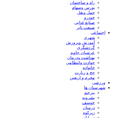
راه و ساختمان
بورس وسهام
حمل ونقل
خودرو
صنایع غذایی
صنعت تایر
اجتماعی
شهری
آموزش وپرورش
گردشگری
عرشیان جاوید
بهداشت ودرمان
حوادث وانتظامی
خانواده
حج و زیارت
محرم و اریعین
ورزشی
شهرستان ها
بیرجند
بشرویه
خوسف
درمیان
زیرکوه
سرایان