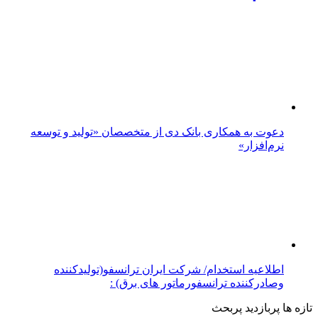
دعوت به همکاری بانک دی از متخصصان «تولید و توسعه
نرم‌افزار»
اطلاعیه استخدام/ شرکت ایران ترانسفو(تولیدکننده
وصادرکننده ترانسفورماتور های برق) :
تازه ها
پربازدید
پربحث