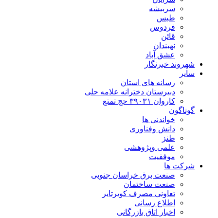
سربیشه
طبس
فردوس
قائن
نهبندان
عشق آباد
شهروند خبرنگار
سایر
رسانه های استان
دبیرستان دخترانه علامه حلی
کاروان ۳۹۰۳۱ حج تمتع
گوناگون
خواندنی ها
دانش وفناوری
طنز
علمی وپژوهشی
موفقیت
شرکت ها
صنعت برق خراسان جنوبی
صنعت ساختمان
تعاونی مصرف کویرتایر
اطلاع رسانی
اخبار اتاق بازرگانی