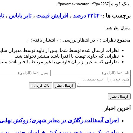
لینک کوتاه
برچسب ها :
۲۰تا۳۲ درصد
،
افزایش قیمت
،
تایر بایاس
،
تا
ارسال نظر شما
مجموع نظرات : ۰
در انتظار بررسی : ۰
انتشار یافته : ۰
نظرات ارسال شده توسط شما، پس از تایید توسط مدیران سای
نظراتی که حاوی تهمت یا افترا باشد منتشر نخواهد شد.
نظراتی که به غیر از زبان فارسی یا غیر مرتبط با خبر باشد منت
ارسال نظر
پاک کردن !
آخرین اخبار
اجرای آسفالت رگلاژی در معابر شهری؛ روکش نهایی ب
پیام تبریک مدیر شعب بیمه کوثر خراسان جنوبی به م