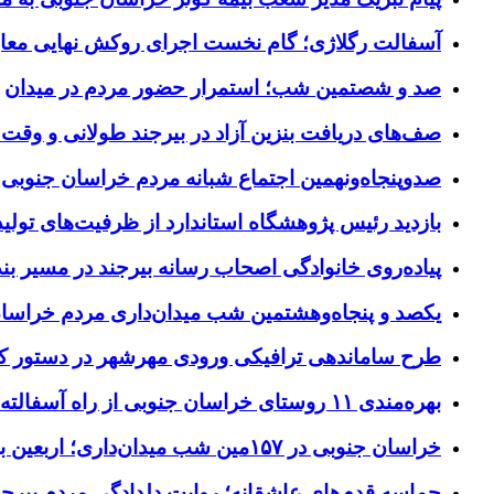
آسفالت رگلاژی؛ گام نخست اجرای روکش نهایی معاب
صد و شصتمین شب؛ استمرار حضور مردم در میدان
صف‌های دریافت بنزین آزاد در بیرجند طولانی و وقت 
صدوپنجاه‌ونهمین اجتماع شبانه مردم خراسان جنوبی در ۱۲ شهرستان برگزا
بازدید رئیس پژوهشگاه استاندارد از ظرفیت‌های تول
پیاده‌روی خانوادگی اصحاب رسانه بیرجند در مسیر بن
یکصد و پنجاه‌وهشتمین شب میدان‌داری مردم خراسا
طرح ساماندهی ترافیکی ورودی مهرشهر در دستور کا
بهره‌مندی ۱۱ روستای خراسان جنوبی از راه آسفالته در چهار ماهه نخست سال ۱۴۰۵
خراسان جنوبی در ۱۵۷مین شب میدان‌داری؛ اربعین با اجتماعات مردمی گره خورد
حماسه قدم‌های عاشقانه؛ روایت دلدادگی مردم بیرجن