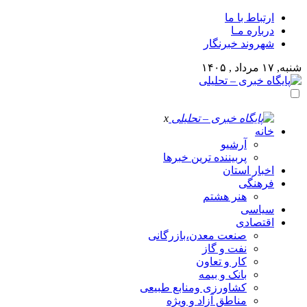
ارتباط با ما
درباره مـا
شهروند خبرنگار
شنبه, ۱۷ مرداد , ۱۴۰۵
x
خانه
آرشیو
پربیننده ترین خبرها
اخبار استان
فرهنگی
هنر هشتم
سیاسی
اقتصادی
صنعت معدن،بازرگانی
نفت و گاز
کار و تعاون
بانک و بیمه
کشاورزی ومنابع طبیعی
مناطق آزاد و ویژه