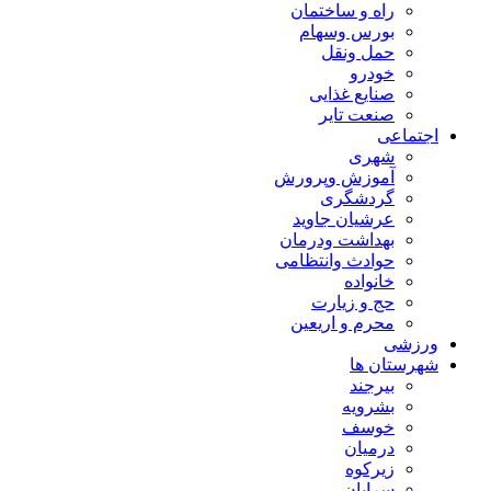
راه و ساختمان
بورس وسهام
حمل ونقل
خودرو
صنایع غذایی
صنعت تایر
اجتماعی
شهری
آموزش وپرورش
گردشگری
عرشیان جاوید
بهداشت ودرمان
حوادث وانتظامی
خانواده
حج و زیارت
محرم و اریعین
ورزشی
شهرستان ها
بیرجند
بشرویه
خوسف
درمیان
زیرکوه
سرایان