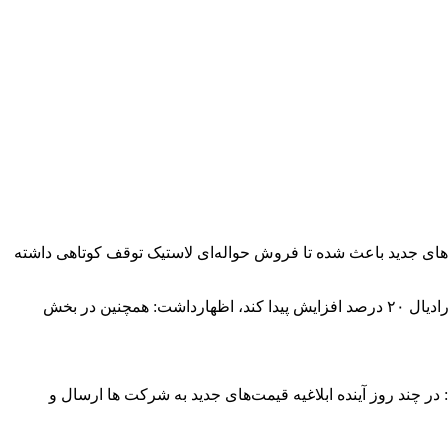
یرهای نخی ۳۲ درصدی افزایش پیدا کرد،گفت: اعمال قیمت‌های جدید باعث شده تا فروش حواله‌ای لاستیک توقف کوتاهی داشته
به گزارش “پیام خاوران ” مصطفی تنها در خصوص دلایل توقف فروش لاستیک با اشاره به اینکه در تصمیمی جدید قرار شده قیمت لاستیک رادیال ۲۰ درصد افزایش پیدا کند، اظهارداشت: همچنین در بخش
در چند روز آینده ابلاغیه قیمت‌های جدید به شرکت ها ارسال و