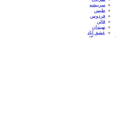
سربیشه
طبس
فردوس
قائن
نهبندان
عشق آباد
شهروند خبرنگار
سایر
رسانه های استان
دبیرستان دخترانه علامه حلی
کاروان ۳۹۰۳۱ حج تمتع
گوناگون
خواندنی ها
دانش وفناوری
طنز
علمی وپژوهشی
موفقیت
شرکت ها
صنعت برق خراسان جنوبی
صنعت ساختمان
تعاونی مصرف کویرتایر
اطلاع رسانی
اخبار اتاق بازرگانی