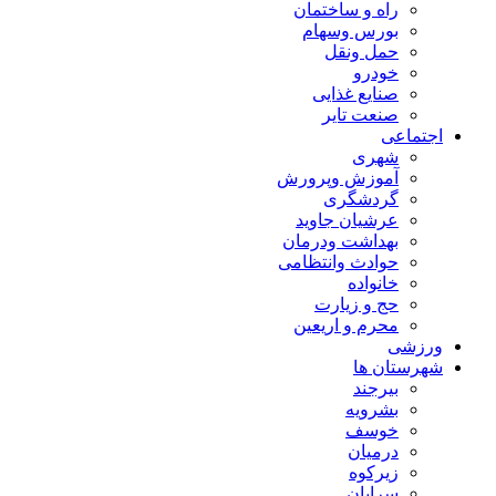
راه و ساختمان
بورس وسهام
حمل ونقل
خودرو
صنایع غذایی
صنعت تایر
اجتماعی
شهری
آموزش وپرورش
گردشگری
عرشیان جاوید
بهداشت ودرمان
حوادث وانتظامی
خانواده
حج و زیارت
محرم و اریعین
ورزشی
شهرستان ها
بیرجند
بشرویه
خوسف
درمیان
زیرکوه
سرایان