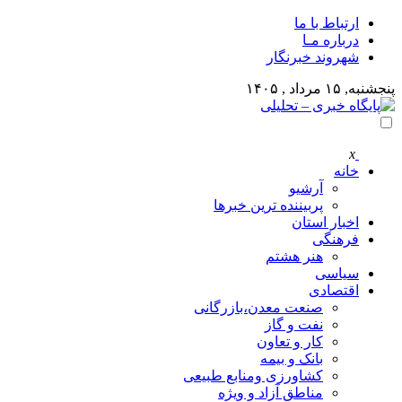
ارتباط با ما
درباره مـا
شهروند خبرنگار
پنجشنبه, ۱۵ مرداد , ۱۴۰۵
x
خانه
آرشیو
پربیننده ترین خبرها
اخبار استان
فرهنگی
هنر هشتم
سیاسی
اقتصادی
صنعت معدن،بازرگانی
نفت و گاز
کار و تعاون
بانک و بیمه
کشاورزی ومنابع طبیعی
مناطق آزاد و ویژه