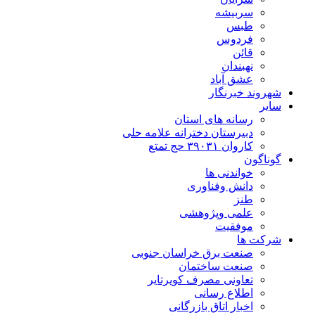
سربیشه
طبس
فردوس
قائن
نهبندان
عشق آباد
شهروند خبرنگار
سایر
رسانه های استان
دبیرستان دخترانه علامه حلی
کاروان ۳۹۰۳۱ حج تمتع
گوناگون
خواندنی ها
دانش وفناوری
طنز
علمی وپژوهشی
موفقیت
شرکت ها
صنعت برق خراسان جنوبی
صنعت ساختمان
تعاونی مصرف کویرتایر
اطلاع رسانی
اخبار اتاق بازرگانی