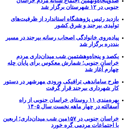
صدوپنجاه‌ونهمین اجتماع شبانه مردم خراسان
جنوبی در ۱۲ شهرستان برگزار شد
بازدید رئیس پژوهشگاه استاندارد از ظرفیت‌های
تولیدی بیرجند و شرق کشور
پیاده‌روی خانوادگی اصحاب رسانه بیرجند در مسیر
بنددره برگزار شد
یکصد و پنجاه‌وهشتمین شب میدان‌داری مردم
خراسان جنوبی؛ شمارش معکوس برای پایان چله
چهارم آغاز شد
طرح ساماندهی ترافیکی ورودی مهرشهر در دستور
کار شهرداری بیرجند قرار گرفت
بهره‌مندی ۱۱ روستای خراسان جنوبی از راه
آسفالته در چهار ماهه نخست سال ۱۴۰۵
خراسان جنوبی در ۱۵۷مین شب میدان‌داری؛ اربعین
با اجتماعات مردمی گره خورد