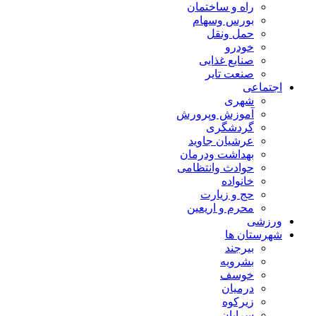
راه و ساختمان
بورس وسهام
حمل ونقل
خودرو
صنایع غذایی
صنعت تایر
اجتماعی
شهری
آموزش وپرورش
گردشگری
عرشیان جاوید
بهداشت ودرمان
حوادث وانتظامی
خانواده
حج و زیارت
محرم و اریعین
ورزشی
شهرستان ها
بیرجند
بشرویه
خوسف
درمیان
زیرکوه
سرایان