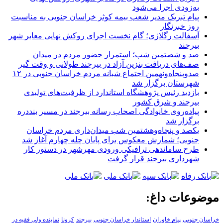
به‌زودی اجرا می‌شود
پیام تبریک مدیر شعب بیمه کوثر خراسان جنوبی به مناسبت
روز خبرنگار
آسفالت رگلاژی؛ گام نخست اجرای روکش نهایی معابر شهر
بیرجند
صد و شصتمین شب؛ استمرار حضور مردم در میدان
صف‌های دریافت بنزین آزاد در بیرجند طولانی و وقت گیر
صدوپنجاه‌ونهمین اجتماع شبانه مردم خراسان جنوبی در ۱۲
شهرستان برگزار شد
بازدید رئیس پژوهشگاه استاندارد از ظرفیت‌های تولیدی
بیرجند و شرق کشور
پیاده‌روی خانوادگی اصحاب رسانه بیرجند در مسیر بنددره
برگزار شد
یکصد و پنجاه‌وهشتمین شب میدان‌داری مردم خراسان
جنوبی؛ شمارش معکوس برای پایان چله چهارم آغاز شد
طرح ساماندهی ترافیکی ورودی مهرشهر در دستور کار
شهرداری بیرجند قرار گرفت
موضوعات داغ:
خراسان جنوبی
پیام خاوران
استاندار خراسان جنوبی
بیرجند
کرونا
نماینده ولی فقیه در