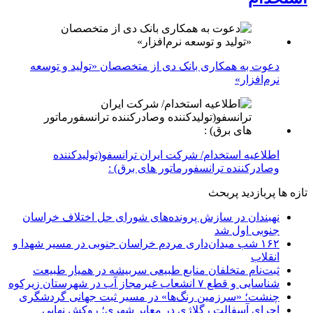
دعوت به همکاری بانک دی از متخصصان «تولید و توسعه
نرم‌افزار»
اطلاعیه استخدام/ شرکت ایران ترانسفو(تولیدکننده
وصادرکننده ترانسفورماتور های برق) :
تازه ها
پربازدید
پربحث
نهبندان در سازش پرونده‌های شورای حل اختلاف خراسان
جنوبی اول شد
۱۶۲ شب میدان‌داری مردم خراسان جنوبی در مسیر شهدا و
انقلاب
ثبت‌نام متخلفان منابع طبیعی سربیشه در همیار طبیعت
شناسایی و قطع ۷ انشعاب غیرمجاز آب در شهرستان زیرکوه
چنشت؛ «سرزمین رنگ‌ها» در مسیر ثبت جهانی گردشگری
اجرای آسفالت رگلاژی در معابر شهری؛ روکش نهایی