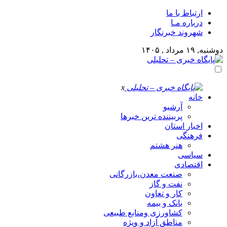
ارتباط با ما
درباره مـا
شهروند خبرنگار
دوشنبه, ۱۹ مرداد , ۱۴۰۵
x
خانه
آرشیو
پربیننده ترین خبرها
اخبار استان
فرهنگی
هنر هشتم
سیاسی
اقتصادی
صنعت معدن،بازرگانی
نفت و گاز
کار و تعاون
بانک و بیمه
کشاورزی ومنابع طبیعی
مناطق آزاد و ویژه